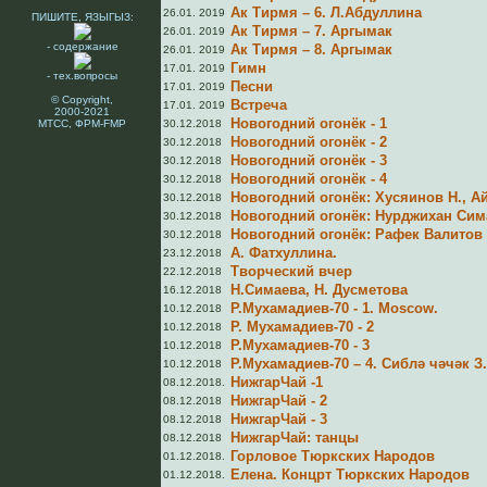
Ак Тирмя – 6. Л.Абдуллина
26.01. 2019
ПИШИТЕ, ЯЗЫГЫЗ:
Ак Тирмя – 7. Аргымак
26.01. 2019
- содержание
Ак Тирмя – 8. Аргымак
26.01. 2019
Гимн
17.01. 2019
- тех.вопросы
Песни
17.01. 2019
© Copyright,
Встреча
17.01. 2019
2000-2021
Новогодний огонёк - 1
МТСС, ФРМ-FMP
30.12.2018
Новогодний огонёк - 2
30.12.2018
Новогодний огонёк - 3
30.12.2018
Новогодний огонёк - 4
30.12.2018
Новогодний огонёк: Хусяинов Н., А
30.12.2018
Новогодний огонёк: Нурджихан Сим
30.12.2018
Новогодний огонёк: Рафек Валитов
30.12.2018
А. Фатхуллина.
23.12.2018
Творческий вчер
22.12.2018
Н.Симаева, Н. Дусметова
16.12.2018
Р.Мухамадиев-70 - 1. Moscow.
10.12.2018
Р. Мухамадиев-70 - 2
10.12.2018
Р.Мухамадиев-70 - 3
10.12.2018
Р.Мухамадиев-70 – 4. Сиблә чәчәк З
10.12.2018
НижгарЧай -1
08.12.2018.
НижгарЧай - 2
08.12.2018
НижгарЧай - 3
08.12.2018
НижгарЧай: танцы
08.12.2018
Горловое Тюркских Народов
01.12.2018.
Елена. Концрт Тюркских Народов
01.12.2018.