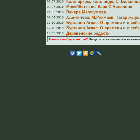
Киль иркэм, киль инде. С. Билалов
09.07.2016
Мэхэббэткэ юк бара С.Билалова
09.07.2016
Венера Магасумова
21.06.2016
Х.Бигичева. М.Рахмаев. Татар җыры
08.04.2016
Бурганов Агдас: О времени и о себе.
17.10.2015
Бурганов Агдас: О времени и о себе.
17.10.2015
Деревенские радости
10.05.2015
Нашли ошибку в тексте?
Выделите ее мышкой и нажмите C