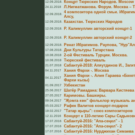
Концрт Тюркских Народов. Moscow 2
12.09.2018.
Л.Нигматжанова. Форум. Москва – Т
24.11.2018
4 композитора одной смьи. Ибрагим
12.09.2018.
Алсу,
Казахстан. Тюркских Народов
12.09.2018.
Р. Калимуллин авторский концрт-1
12.09.2018.
Р. Калимуллин авторский концрт-2
12.09.2018.
Ренат Ибрагимов. Раупова, "Нур"Ал
12.09.2018.
Дни Культуры Татарстана
17.08.2018.
2-ой Фестиваль Турции. Москва.
10.08.2018
Тюркский фестиваль
10.08.2018
Сабантуй-2018: Аляутдинов И., Загит
21.07.2018
Хания Фархи -. Москва
04.11.2017
Хания Фархи -. Алия Гараева «Бәхет
04.11.2017
Фархи кызы)
Узбекистан
01.09.2017
Шатёр Рамадана: Варвара Кистяева
25.06.2017
Каримовы. Башкиры.
27.05.2017
"Җомга көн" фольклор музыкаль а
09.04.2017
Рафек Валитов концерт-подарок
05.03.2017
"Татар җыры": союз композиторов
19.02.2017
Концерт к 110-летию Сары Садыков
12.11.2016
Сабантуй-2016: "Апа-сеңел" - 1
17.07.2016
Сабантуй-2016: "Апа-сеңел"- 2
17.07.2016
Сабантуй-2016: Нурджихан Симаева
17.07.2016