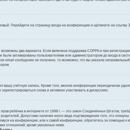
 новый. Перейдите на страницу входа на конференцию и щёлкните на ссылку
З
о возможны два варианта. Если включена поддержка COPPA и при регистрации 
и были активированы пользователями или администратором до входа в систе
и email-сообщение не получено, то возможно, что вы указали неправильный 
тором.
ил вашу учётную запись. Кроме того, многие конференции периодически уда
зарегистрироваться снова и активнее участвовать в дискуссиях.
тных прав ребёнка в интернете от 1998 г. — это закон Соединённых Штатов, т
е родителей. Допустимо наличие иного вида подтверждения того, что опек
ющемуся на конференции, или к самой конференции, обратитесь за помощью к 
ких отношений, кроме указанных ниже.
й силы.