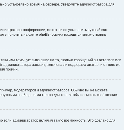
ильно установлено время на сервере. Уведомите администратора для
министратора конференции, может ли он установить нужный вам
жете получить на сайте phpBB (ссылка находится внизу страниц
атики или точки, указывающие на то, сколько сообщений вы оставили или
т администратора зависит, включена ли поддержка аватар, и от него же
ния причин.
пример, модераторов и администраторов. Обычно вы не можете
енужными сообщениями только для того, чтобы повысить своё звание.
ко если администратор включил такую возможность. Это сделано для