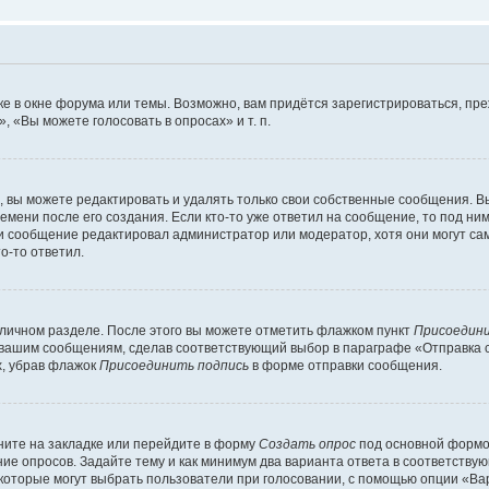
е в окне форума или темы. Возможно, вам придётся зарегистрироваться, пр
 «Вы можете голосовать в опросах» и т. п.
вы можете редактировать и удалять только свои собственные сообщения. В
емени после его создания. Если кто-то уже ответил на сообщение, то под ни
сли сообщение редактировал администратор или модератор, хотя они могут са
о-то ответил.
 личном разделе. После этого вы можете отметить флажком пункт
Присоедини
 вашим сообщениям, сделав соответствующий выбор в параграфе «Отправка 
х, убрав флажок
Присоединить подпись
в форме отправки сообщения.
ите на закладке или перейдите в форму
Создать опрос
под основной формой
ние опросов. Задайте тему и как минимум два варианта ответа в соответству
 которые могут выбрать пользователи при голосовании, с помощью опции «Вар