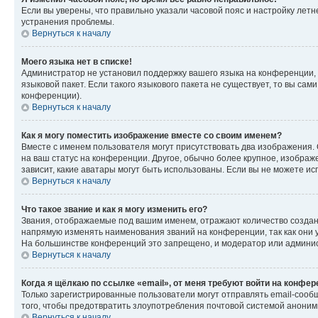
Если вы уверены, что правильно указали часовой пояс и настройку лет
устранения проблемы.
Вернуться к началу
Моего языка нет в списке!
Администратор не установил поддержку вашего языка на конференции, 
языковой пакет. Если такого языкового пакета не существует, то вы с
конференции).
Вернуться к началу
Как я могу поместить изображение вместе со своим именем?
Вместе с именем пользователя могут присутствовать два изображения. О
на ваш статус на конференции. Другое, обычно более крупное, изображе
зависит, какие аватары могут быть использованы. Если вы не можете 
Вернуться к началу
Что такое звание и как я могу изменить его?
Звания, отображаемые под вашим именем, отражают количество созда
напрямую изменять наименования званий на конференции, так как они 
На большинстве конференций это запрещено, и модератор или админис
Вернуться к началу
Когда я щёлкаю по ссылке «email», от меня требуют войти на конфе
Только зарегистрированные пользователи могут отправлять email-сооб
того, чтобы предотвратить злоупотребления почтовой системой анони
Вернуться к началу