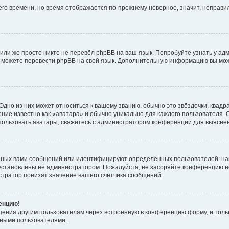
него времени, но время отображается по-прежнему неверное, значит, неправ
или же просто никто не перевёл phpBB на ваш язык. Попробуйте узнать у ад
ами можете перевести phpBB на свой язык. Дополнительную информацию вы мо
дно из них может относиться к вашему званию, обычно это звёздочки, квадр
ние известно как «аватара» и обычно уникально для каждого пользователя. О
использовать аватары, свяжитесь с администратором конференции для выясне
нных вами сообщений или идентифицируют определённых пользователей: на
установлены её администратором. Пожалуйста, не засоряйте конференцию н
тратор понизят значение вашего счётчика сообщений.
ренцию!
щения другим пользователям через встроенную в конференцию форму, и толь
мными пользователями.