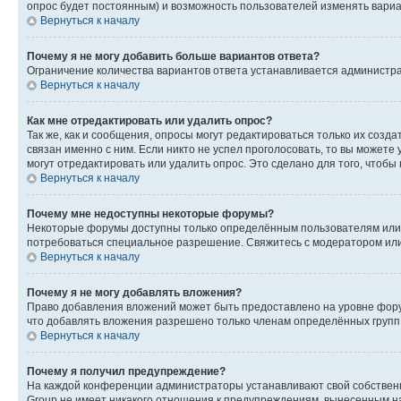
опрос будет постоянным) и возможность пользователей изменять вариан
Вернуться к началу
Почему я не могу добавить больше вариантов ответа?
Ограничение количества вариантов ответа устанавливается администр
Вернуться к началу
Как мне отредактировать или удалить опрос?
Так же, как и сообщения, опросы могут редактироваться только их соз
связан именно с ним. Если никто не успел проголосовать, то вы можете
могут отредактировать или удалить опрос. Это сделано для того, чтобы
Вернуться к началу
Почему мне недоступны некоторые форумы?
Некоторые форумы доступны только определённым пользователям или г
потребоваться специальное разрешение. Свяжитесь с модератором ил
Вернуться к началу
Почему я не могу добавлять вложения?
Право добавления вложений может быть предоставлено на уровне фору
что добавлять вложения разрешено только членам определённых групп.
Вернуться к началу
Почему я получил предупреждение?
На каждой конференции администраторы устанавливают свой собственн
Group не имеет никакого отношения к предупреждениям, вынесенным на