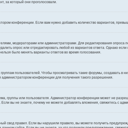
т, за который они проголосовали.
атором конференции. Если вам нужно добавить количество вариантов, превы
дателями, модераторами или администраторами. Для редактирования опроса п
 удалить опрос или отредактировать любой из вариантов ответа. Однако если
 нельзя было менять варианты ответов во время голосования.
руппам пользователей. Чтобы просматривать такие форумы, создавать в них
и администратором конференции для получения такого разрешения.
ма, группы или пользователя. Администратор конференции может не разре
 Если вы не знаете, почему не можете добавлять вложения, свяжитесь с ад
ый свод правил. Если вы нарушили правило, вы можете получить предупреж
 данном сайте. Если вы не знаете, за что получили предупреждение, свяжи