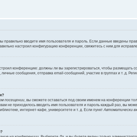
вы правильно вводите имя пользователя и пароль. Если данные введены прав
равильно настроил конфигурацию конференции, свяжитесь с ним для исправле
 настроил конференцию: должны ли вы зарегистрироваться, чтобы размещать 
чные сообщения, отправка email-сообщений, участие в группах и т. д. Регис
я?
ом посещении
, вы сможете оставаться под своим именем на конференции тол
ы вам не приходилось вводить имя пользователя и пароль каждый раз, вы мож
блиотеке, интернет-кафе, университете и т. д. Если пункт
Автоматически вх
й?
ание на конференции
. Выберите
Да
, и вы будете видны только администрат