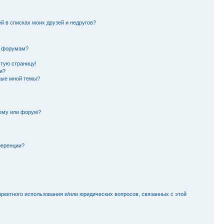
й в списках моих друзей и недругов?
и форумам?
стую страницу!
и?
ные мной темы?
тему или форум?
ференции?
рректного использования и/или юридических вопросов, связанных с этой