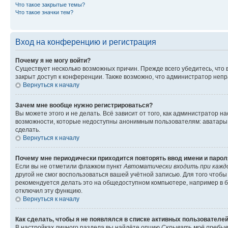
Что такое закрытые темы?
Что такое значки тем?
Вход на конференцию и регистрация
Почему я не могу войти?
Существует несколько возможных причин. Прежде всего убедитесь, что 
закрыт доступ к конференции. Также возможно, что администратор неп
Вернуться к началу
Зачем мне вообще нужно регистрироваться?
Вы можете этого и не делать. Всё зависит от того, как администратор
возможности, которые недоступны анонимным пользователям: аватары, ли
сделать.
Вернуться к началу
Почему мне периодически приходится повторять ввод имени и парол
Если вы не отметили флажком пункт
Автоматически входить при кажд
другой не смог воспользоваться вашей учётной записью. Для того чтоб
рекомендуется делать это на общедоступном компьютере, например в би
отключил эту функцию.
Вернуться к началу
Как сделать, чтобы я не появлялся в списке активных пользователе
В настройках личного раздела вы найдёте опцию
Скрывать моё пребыв