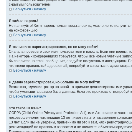
скрытым пользователем.
Вернуться к началу
Я забыл пароль!
Не паникуйте! Хотя пароль нельзя восстановить, можно легко получить
на конференцию.
Вернуться к началу
Я только что зарегистрировался, но не могу войти!
Сначала проверьте свои имя пользователя и пароль. Если они верны, т
На некоторых конференциях требуется, чтобы все новые учётные запис
было прислано email-сообщение, следуйте полученным инструкциям. Есл
что ввели правильный адрес email, попробуйте связаться с администра
Вернуться к началу
Я давно зарегистрирован, но больше не могу войти!
Возможно, администратор по какой-то причине деактивировал или удал
чтобы уменьшить размер базы данных. Если это произошло, попробуйте 
Вернуться к началу
Что такое COPPA?
COPPA (Child Online Privacy and Protection Act), или Акт о защите час
несовершеннолетних младше 13 лет, иметь на это письменное согласи
13 лет. Если вы не уверены, применимо ли это к вам, как к регистриру
рекомендаций по правовым вопросам и не является объектом юридичес
Примечание переводчика: в России данный акт не имеет юридическо