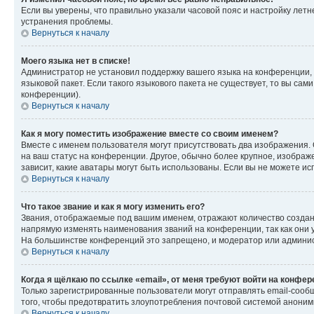
Если вы уверены, что правильно указали часовой пояс и настройку лет
устранения проблемы.
Вернуться к началу
Моего языка нет в списке!
Администратор не установил поддержку вашего языка на конференции, 
языковой пакет. Если такого языкового пакета не существует, то вы с
конференции).
Вернуться к началу
Как я могу поместить изображение вместе со своим именем?
Вместе с именем пользователя могут присутствовать два изображения. О
на ваш статус на конференции. Другое, обычно более крупное, изображе
зависит, какие аватары могут быть использованы. Если вы не можете 
Вернуться к началу
Что такое звание и как я могу изменить его?
Звания, отображаемые под вашим именем, отражают количество созда
напрямую изменять наименования званий на конференции, так как они 
На большинстве конференций это запрещено, и модератор или админис
Вернуться к началу
Когда я щёлкаю по ссылке «email», от меня требуют войти на конфе
Только зарегистрированные пользователи могут отправлять email-сооб
того, чтобы предотвратить злоупотребления почтовой системой анони
Вернуться к началу