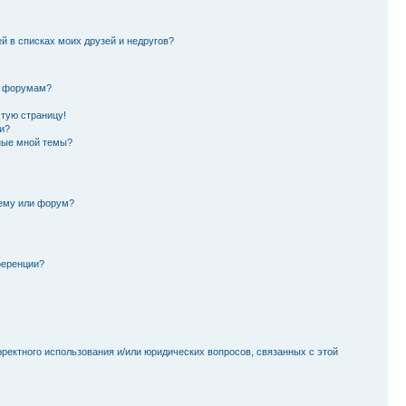
й в списках моих друзей и недругов?
и форумам?
стую страницу!
и?
ные мной темы?
тему или форум?
ференции?
рректного использования и/или юридических вопросов, связанных с этой