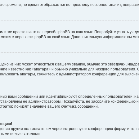
него времени, но время отображается по-прежнему неверное, значит, неправ
или же просто никто не перевёл phpBB на ваш язык. Попробуйте узнать у ад
ами можете перевести phpBB на свой язык. Дополнительную информацию вы мо
дно из них может относиться к вашему званию, обычно это звёздочки, квадр
ние известно как «аватара» и обычно уникально для каждого пользователя. О
использовать аватары, свяжитесь с администратором конференции для выясне
нных вами сообщений или идентифицируют определённых пользователей: на
установлены её администратором. Пожалуйста, не засоряйте конференцию н
тратор понизят значение вашего счётчика сообщений.
ренцию!
щения другим пользователям через встроенную в конференцию форму, и толь
мными пользователями.