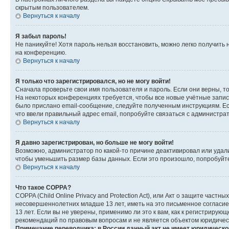
скрытым пользователем.
Вернуться к началу
Я забыл пароль!
Не паникуйте! Хотя пароль нельзя восстановить, можно легко получить
на конференцию.
Вернуться к началу
Я только что зарегистрировался, но не могу войти!
Сначала проверьте свои имя пользователя и пароль. Если они верны, т
На некоторых конференциях требуется, чтобы все новые учётные запис
было прислано email-сообщение, следуйте полученным инструкциям. Есл
что ввели правильный адрес email, попробуйте связаться с администра
Вернуться к началу
Я давно зарегистрирован, но больше не могу войти!
Возможно, администратор по какой-то причине деактивировал или удал
чтобы уменьшить размер базы данных. Если это произошло, попробуйте 
Вернуться к началу
Что такое COPPA?
COPPA (Child Online Privacy and Protection Act), или Акт о защите час
несовершеннолетних младше 13 лет, иметь на это письменное согласи
13 лет. Если вы не уверены, применимо ли это к вам, как к регистриру
рекомендаций по правовым вопросам и не является объектом юридичес
Примечание переводчика: в России данный акт не имеет юридическо