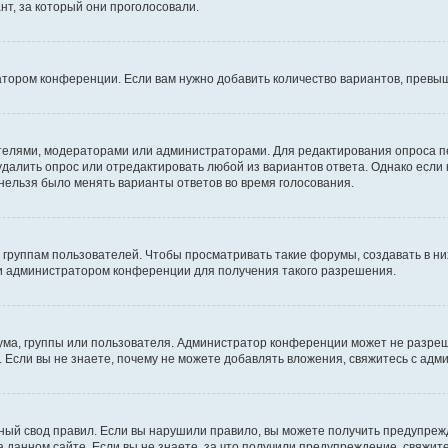
т, за который они проголосовали.
атором конференции. Если вам нужно добавить количество вариантов, превы
дателями, модераторами или администраторами. Для редактирования опроса п
 удалить опрос или отредактировать любой из вариантов ответа. Однако если
 нельзя было менять варианты ответов во время голосования.
руппам пользователей. Чтобы просматривать такие форумы, создавать в них
и администратором конференции для получения такого разрешения.
ма, группы или пользователя. Администратор конференции может не разре
 Если вы не знаете, почему не можете добавлять вложения, свяжитесь с ад
ый свод правил. Если вы нарушили правило, вы можете получить предупреж
 данном сайте. Если вы не знаете, за что получили предупреждение, свяжи