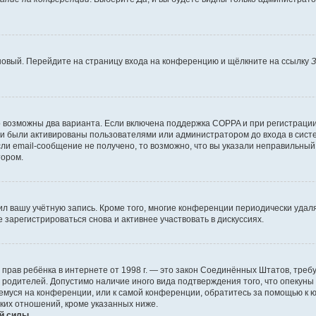
 новый. Перейдите на страницу входа на конференцию и щёлкните на ссылку
З
о возможны два варианта. Если включена поддержка COPPA и при регистрации 
и были активированы пользователями или администратором до входа в систе
и email-сообщение не получено, то возможно, что вы указали неправильный 
тором.
ил вашу учётную запись. Кроме того, многие конференции периодически уда
зарегистрироваться снова и активнее участвовать в дискуссиях.
тных прав ребёнка в интернете от 1998 г. — это закон Соединённых Штатов, т
е родителей. Допустимо наличие иного вида подтверждения того, что опек
ющемуся на конференции, или к самой конференции, обратитесь за помощью к 
ких отношений, кроме указанных ниже.
й силы.