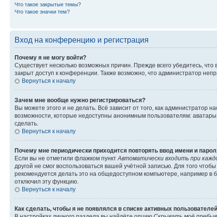
Что такое закрытые темы?
Что такое значки тем?
Вход на конференцию и регистрация
Почему я не могу войти?
Существует несколько возможных причин. Прежде всего убедитесь, что 
закрыт доступ к конференции. Также возможно, что администратор неп
Вернуться к началу
Зачем мне вообще нужно регистрироваться?
Вы можете этого и не делать. Всё зависит от того, как администратор
возможности, которые недоступны анонимным пользователям: аватары, ли
сделать.
Вернуться к началу
Почему мне периодически приходится повторять ввод имени и парол
Если вы не отметили флажком пункт
Автоматически входить при кажд
другой не смог воспользоваться вашей учётной записью. Для того чтоб
рекомендуется делать это на общедоступном компьютере, например в би
отключил эту функцию.
Вернуться к началу
Как сделать, чтобы я не появлялся в списке активных пользователе
В настройках личного раздела вы найдёте опцию
Скрывать моё пребыв