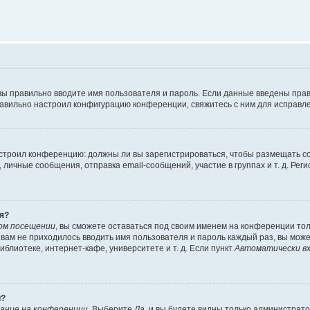
вы правильно вводите имя пользователя и пароль. Если данные введены прав
равильно настроил конфигурацию конференции, свяжитесь с ним для исправле
 настроил конференцию: должны ли вы зарегистрироваться, чтобы размещать 
чные сообщения, отправка email-сообщений, участие в группах и т. д. Регис
я?
ом посещении
, вы сможете оставаться под своим именем на конференции тол
ы вам не приходилось вводить имя пользователя и пароль каждый раз, вы мож
блиотеке, интернет-кафе, университете и т. д. Если пункт
Автоматически вх
й?
ание на конференции
. Выберите
Да
, и вы будете видны только администрат