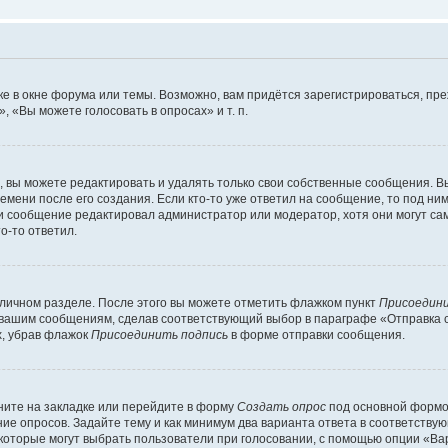
е в окне форума или темы. Возможно, вам придётся зарегистрироваться, пр
 «Вы можете голосовать в опросах» и т. п.
вы можете редактировать и удалять только свои собственные сообщения. В
емени после его создания. Если кто-то уже ответил на сообщение, то под ни
сли сообщение редактировал администратор или модератор, хотя они могут са
о-то ответил.
 личном разделе. После этого вы можете отметить флажком пункт
Присоедини
 вашим сообщениям, сделав соответствующий выбор в параграфе «Отправка 
х, убрав флажок
Присоединить подпись
в форме отправки сообщения.
ите на закладке или перейдите в форму
Создать опрос
под основной формой
ние опросов. Задайте тему и как минимум два варианта ответа в соответству
 которые могут выбрать пользователи при голосовании, с помощью опции «Вар