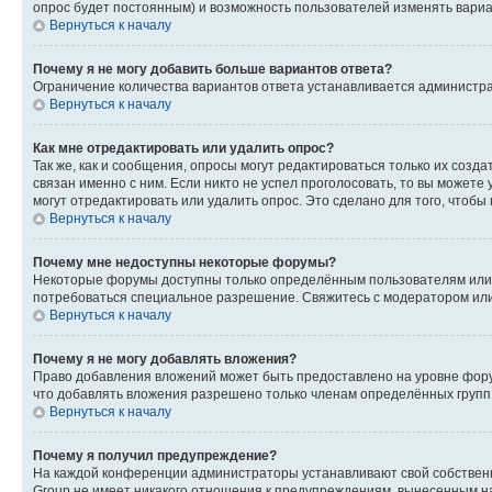
опрос будет постоянным) и возможность пользователей изменять вариан
Вернуться к началу
Почему я не могу добавить больше вариантов ответа?
Ограничение количества вариантов ответа устанавливается администр
Вернуться к началу
Как мне отредактировать или удалить опрос?
Так же, как и сообщения, опросы могут редактироваться только их соз
связан именно с ним. Если никто не успел проголосовать, то вы можете
могут отредактировать или удалить опрос. Это сделано для того, чтобы
Вернуться к началу
Почему мне недоступны некоторые форумы?
Некоторые форумы доступны только определённым пользователям или г
потребоваться специальное разрешение. Свяжитесь с модератором ил
Вернуться к началу
Почему я не могу добавлять вложения?
Право добавления вложений может быть предоставлено на уровне фору
что добавлять вложения разрешено только членам определённых групп.
Вернуться к началу
Почему я получил предупреждение?
На каждой конференции администраторы устанавливают свой собственн
Group не имеет никакого отношения к предупреждениям, вынесенным на