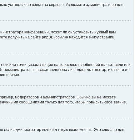
ильно установлено время на сервере. Уведомите администратора для
министратора конференции, может ли он установить нужный вам
жете получить на сайте phpBB (ссылка находится внизу страниц
атики или точки, указывающие на то, сколько сообщений вы оставили или
т администратора зависит, включена ли поддержка аватар, и от него же
ния причин.
пример, модераторов и администраторов. Обычно вы не можете
енужными сообщениями только для того, чтобы повысить своё звание.
ко если администратор включил такую возможность. Это сделано для