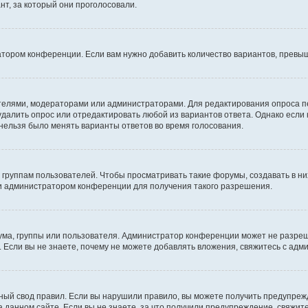
т, за который они проголосовали.
атором конференции. Если вам нужно добавить количество вариантов, превы
дателями, модераторами или администраторами. Для редактирования опроса п
 удалить опрос или отредактировать любой из вариантов ответа. Однако если
 нельзя было менять варианты ответов во время голосования.
руппам пользователей. Чтобы просматривать такие форумы, создавать в них
и администратором конференции для получения такого разрешения.
ма, группы или пользователя. Администратор конференции может не разре
 Если вы не знаете, почему не можете добавлять вложения, свяжитесь с ад
ый свод правил. Если вы нарушили правило, вы можете получить предупреж
 данном сайте. Если вы не знаете, за что получили предупреждение, свяжи