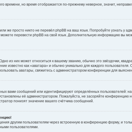
него времени, но время отображается по-прежнему неверное, значит, неправ
или же просто никто не перевёл phpBB на ваш язык. Попробуйте узнать у ад
ами можете перевести phpBB на свой язык. Дополнительную информацию вы мо
дно из них может относиться к вашему званию, обычно это звёздочки, квадр
ние известно как «аватара» и обычно уникально для каждого пользователя. О
использовать аватары, свяжитесь с администратором конференции для выясне
нных вами сообщений или идентифицируют определённых пользователей: на
установлены её администратором. Пожалуйста, не засоряйте конференцию н
тратор понизят значение вашего счётчика сообщений.
ренцию!
щения другим пользователям через встроенную в конференцию форму, и толь
мными пользователями.