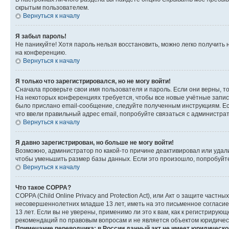
скрытым пользователем.
Вернуться к началу
Я забыл пароль!
Не паникуйте! Хотя пароль нельзя восстановить, можно легко получить
на конференцию.
Вернуться к началу
Я только что зарегистрировался, но не могу войти!
Сначала проверьте свои имя пользователя и пароль. Если они верны, т
На некоторых конференциях требуется, чтобы все новые учётные запис
было прислано email-сообщение, следуйте полученным инструкциям. Есл
что ввели правильный адрес email, попробуйте связаться с администра
Вернуться к началу
Я давно зарегистрирован, но больше не могу войти!
Возможно, администратор по какой-то причине деактивировал или удал
чтобы уменьшить размер базы данных. Если это произошло, попробуйте 
Вернуться к началу
Что такое COPPA?
COPPA (Child Online Privacy and Protection Act), или Акт о защите час
несовершеннолетних младше 13 лет, иметь на это письменное согласи
13 лет. Если вы не уверены, применимо ли это к вам, как к регистриру
рекомендаций по правовым вопросам и не является объектом юридичес
Примечание переводчика: в России данный акт не имеет юридическо