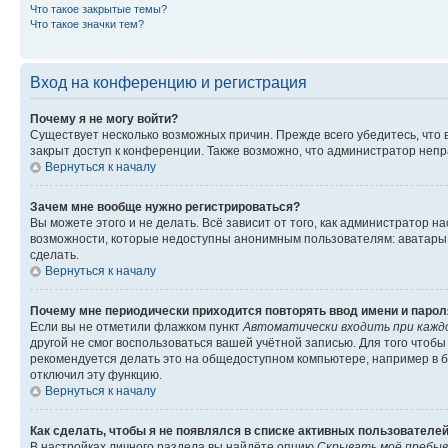
Что такое закрытые темы?
Что такое значки тем?
Вход на конференцию и регистрация
Почему я не могу войти?
Существует несколько возможных причин. Прежде всего убедитесь, что 
закрыт доступ к конференции. Также возможно, что администратор неп
Вернуться к началу
Зачем мне вообще нужно регистрироваться?
Вы можете этого и не делать. Всё зависит от того, как администратор
возможности, которые недоступны анонимным пользователям: аватары, ли
сделать.
Вернуться к началу
Почему мне периодически приходится повторять ввод имени и парол
Если вы не отметили флажком пункт
Автоматически входить при кажд
другой не смог воспользоваться вашей учётной записью. Для того чтоб
рекомендуется делать это на общедоступном компьютере, например в би
отключил эту функцию.
Вернуться к началу
Как сделать, чтобы я не появлялся в списке активных пользователе
В настройках личного раздела вы найдёте опцию
Скрывать моё пребыв