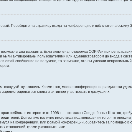
 новый. Перейдите на страницу входа на конференцию и щёлкните на ссылку
З
о возможны два варианта. Если включена поддержка COPPA и при регистрации 
и были активированы пользователями или администратором до входа в систе
и email-сообщение не получено, то возможно, что вы указали неправильный 
тором.
ил вашу учётную запись. Кроме того, многие конференции периодически уда
зарегистрироваться снова и активнее участвовать в дискуссиях.
тных прав ребёнка в интернете от 1998 г. — это закон Соединённых Штатов, т
е родителей. Допустимо наличие иного вида подтверждения того, что опек
ющемуся на конференции, или к самой конференции, обратитесь за помощью к 
ких отношений, кроме указанных ниже.
й силы.