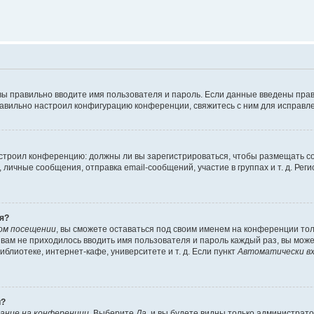
вы правильно вводите имя пользователя и пароль. Если данные введены прав
равильно настроил конфигурацию конференции, свяжитесь с ним для исправле
 настроил конференцию: должны ли вы зарегистрироваться, чтобы размещать 
чные сообщения, отправка email-сообщений, участие в группах и т. д. Регис
я?
ом посещении
, вы сможете оставаться под своим именем на конференции тол
ы вам не приходилось вводить имя пользователя и пароль каждый раз, вы мож
блиотеке, интернет-кафе, университете и т. д. Если пункт
Автоматически вх
й?
ание на конференции
. Выберите
Да
, и вы будете видны только администрат