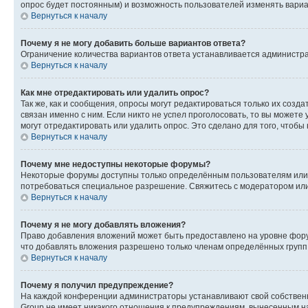
опрос будет постоянным) и возможность пользователей изменять вариан
Вернуться к началу
Почему я не могу добавить больше вариантов ответа?
Ограничение количества вариантов ответа устанавливается администр
Вернуться к началу
Как мне отредактировать или удалить опрос?
Так же, как и сообщения, опросы могут редактироваться только их соз
связан именно с ним. Если никто не успел проголосовать, то вы можете
могут отредактировать или удалить опрос. Это сделано для того, чтобы
Вернуться к началу
Почему мне недоступны некоторые форумы?
Некоторые форумы доступны только определённым пользователям или г
потребоваться специальное разрешение. Свяжитесь с модератором ил
Вернуться к началу
Почему я не могу добавлять вложения?
Право добавления вложений может быть предоставлено на уровне фору
что добавлять вложения разрешено только членам определённых групп.
Вернуться к началу
Почему я получил предупреждение?
На каждой конференции администраторы устанавливают свой собственн
Group не имеет никакого отношения к предупреждениям, вынесенным на