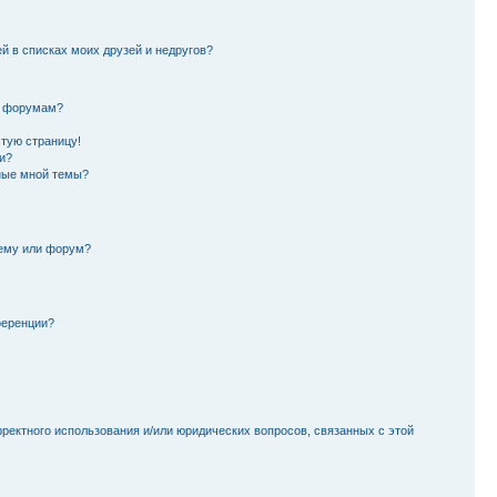
й в списках моих друзей и недругов?
и форумам?
стую страницу!
и?
ные мной темы?
тему или форум?
ференции?
рректного использования и/или юридических вопросов, связанных с этой