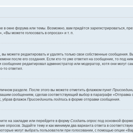
е в окне форума или темы. Возможно, вам придётся зарегистрироваться, пр
 «Вы можете голосовать в опросах» и т. п.
вы можете редактировать и удалять только свои собственные сообщения. В
емени после его создания. Если кто-то уже ответил на сообщение, то под ни
сли сообщение редактировал администратор или модератор, хотя они могут са
о-то ответил.
 личном разделе. После этого вы можете отметить флажком пункт
Присоедини
 вашим сообщениям, сделав соответствующий выбор в параграфе «Отправка 
х, убрав флажок
Присоединить подпись
в форме отправки сообщения.
ите на закладке или перейдите в форму
Создать опрос
под основной формой
ние опросов. Задайте тему и как минимум два варианта ответа в соответству
 которые могут выбрать пользователи при голосовании, с помощью опции «Вар