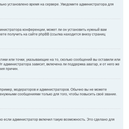
ильно установлено время на сервере. Уведомите администратора для
министратора конференции, может ли он установить нужный вам
жете получить на сайте phpBB (ссылка находится внизу страниц
атики или точки, указывающие на то, сколько сообщений вы оставили или
т администратора зависит, включена ли поддержка аватар, и от него же
ния причин.
пример, модераторов и администраторов. Обычно вы не можете
енужными сообщениями только для того, чтобы повысить своё звание.
ко если администратор включил такую возможность. Это сделано для