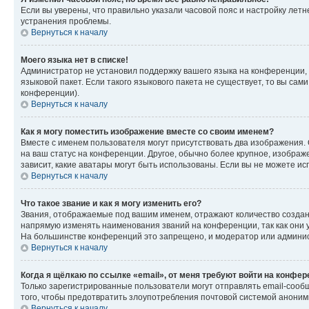
Если вы уверены, что правильно указали часовой пояс и настройку лет
устранения проблемы.
Вернуться к началу
Моего языка нет в списке!
Администратор не установил поддержку вашего языка на конференции, 
языковой пакет. Если такого языкового пакета не существует, то вы с
конференции).
Вернуться к началу
Как я могу поместить изображение вместе со своим именем?
Вместе с именем пользователя могут присутствовать два изображения. О
на ваш статус на конференции. Другое, обычно более крупное, изображе
зависит, какие аватары могут быть использованы. Если вы не можете 
Вернуться к началу
Что такое звание и как я могу изменить его?
Звания, отображаемые под вашим именем, отражают количество созда
напрямую изменять наименования званий на конференции, так как они 
На большинстве конференций это запрещено, и модератор или админис
Вернуться к началу
Когда я щёлкаю по ссылке «email», от меня требуют войти на конфе
Только зарегистрированные пользователи могут отправлять email-сооб
того, чтобы предотвратить злоупотребления почтовой системой анони
Вернуться к началу