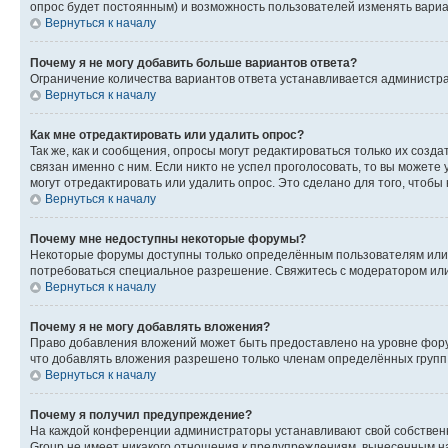
опрос будет постоянным) и возможность пользователей изменять вариан
Вернуться к началу
Почему я не могу добавить больше вариантов ответа?
Ограничение количества вариантов ответа устанавливается администр
Вернуться к началу
Как мне отредактировать или удалить опрос?
Так же, как и сообщения, опросы могут редактироваться только их соз
связан именно с ним. Если никто не успел проголосовать, то вы можете
могут отредактировать или удалить опрос. Это сделано для того, чтобы
Вернуться к началу
Почему мне недоступны некоторые форумы?
Некоторые форумы доступны только определённым пользователям или г
потребоваться специальное разрешение. Свяжитесь с модератором ил
Вернуться к началу
Почему я не могу добавлять вложения?
Право добавления вложений может быть предоставлено на уровне фору
что добавлять вложения разрешено только членам определённых групп.
Вернуться к началу
Почему я получил предупреждение?
На каждой конференции администраторы устанавливают свой собственн
Group не имеет никакого отношения к предупреждениям, вынесенным на