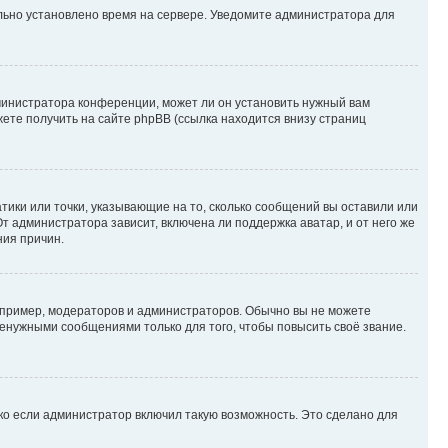
ильно установлено время на сервере. Уведомите администратора для
министратора конференции, может ли он установить нужный вам
жете получить на сайте phpBB (ссылка находится внизу страниц
атики или точки, указывающие на то, сколько сообщений вы оставили или
т администратора зависит, включена ли поддержка аватар, и от него же
ния причин.
пример, модераторов и администраторов. Обычно вы не можете
енужными сообщениями только для того, чтобы повысить своё звание.
ко если администратор включил такую возможность. Это сделано для