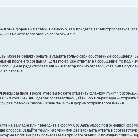
е в окне форума или темы. Возможно, вам придётся зарегистрироваться, пр
 «Вы можете голосовать в опросах» и т. п.
вы можете редактировать и удалять только свои собственные сообщения. В
емени после его создания. Если кто-то уже ответил на сообщение, то под ни
сли сообщение редактировал администратор или модератор, хотя они могут са
о-то ответил.
 личном разделе. После этого вы можете отметить флажком пункт
Присоедини
 вашим сообщениям, сделав соответствующий выбор в параграфе «Отправка 
х, убрав флажок
Присоединить подпись
в форме отправки сообщения.
ите на закладке или перейдите в форму
Создать опрос
под основной формой
ние опросов. Задайте тему и как минимум два варианта ответа в соответству
 которые могут выбрать пользователи при голосовании, с помощью опции «Вар