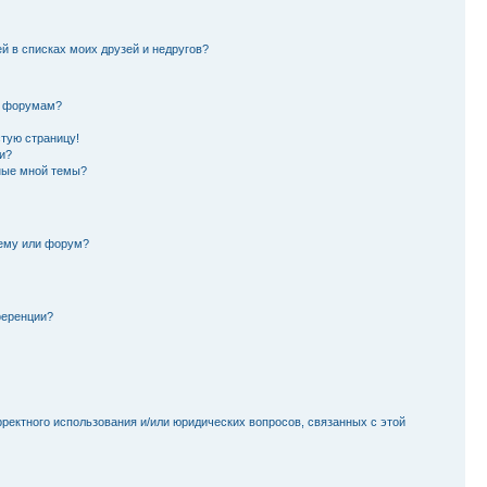
й в списках моих друзей и недругов?
и форумам?
стую страницу!
и?
ные мной темы?
тему или форум?
ференции?
рректного использования и/или юридических вопросов, связанных с этой