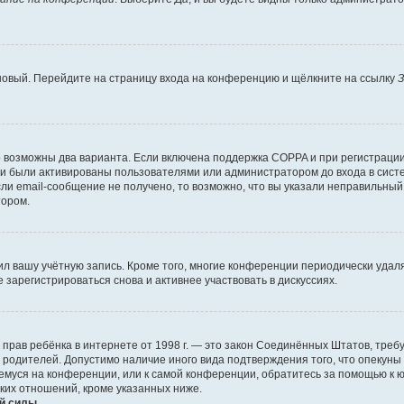
 новый. Перейдите на страницу входа на конференцию и щёлкните на ссылку
З
о возможны два варианта. Если включена поддержка COPPA и при регистрации 
и были активированы пользователями или администратором до входа в систе
и email-сообщение не получено, то возможно, что вы указали неправильный 
тором.
ил вашу учётную запись. Кроме того, многие конференции периодически уда
зарегистрироваться снова и активнее участвовать в дискуссиях.
тных прав ребёнка в интернете от 1998 г. — это закон Соединённых Штатов, т
е родителей. Допустимо наличие иного вида подтверждения того, что опек
ющемуся на конференции, или к самой конференции, обратитесь за помощью к 
ких отношений, кроме указанных ниже.
й силы.