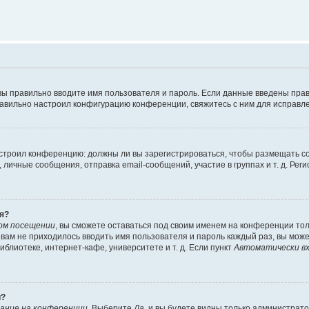
вы правильно вводите имя пользователя и пароль. Если данные введены прав
равильно настроил конфигурацию конференции, свяжитесь с ним для исправле
 настроил конференцию: должны ли вы зарегистрироваться, чтобы размещать 
чные сообщения, отправка email-сообщений, участие в группах и т. д. Регис
я?
ом посещении
, вы сможете оставаться под своим именем на конференции тол
ы вам не приходилось вводить имя пользователя и пароль каждый раз, вы мож
блиотеке, интернет-кафе, университете и т. д. Если пункт
Автоматически вх
й?
ание на конференции
. Выберите
Да
, и вы будете видны только администрат