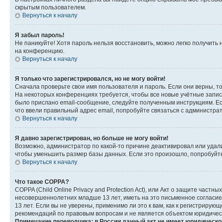
скрытым пользователем.
Вернуться к началу
Я забыл пароль!
Не паникуйте! Хотя пароль нельзя восстановить, можно легко получить
на конференцию.
Вернуться к началу
Я только что зарегистрировался, но не могу войти!
Сначала проверьте свои имя пользователя и пароль. Если они верны, т
На некоторых конференциях требуется, чтобы все новые учётные запис
было прислано email-сообщение, следуйте полученным инструкциям. Есл
что ввели правильный адрес email, попробуйте связаться с администра
Вернуться к началу
Я давно зарегистрирован, но больше не могу войти!
Возможно, администратор по какой-то причине деактивировал или удал
чтобы уменьшить размер базы данных. Если это произошло, попробуйте 
Вернуться к началу
Что такое COPPA?
COPPA (Child Online Privacy and Protection Act), или Акт о защите час
несовершеннолетних младше 13 лет, иметь на это письменное согласи
13 лет. Если вы не уверены, применимо ли это к вам, как к регистриру
рекомендаций по правовым вопросам и не является объектом юридичес
Примечание переводчика: в России данный акт не имеет юридическо