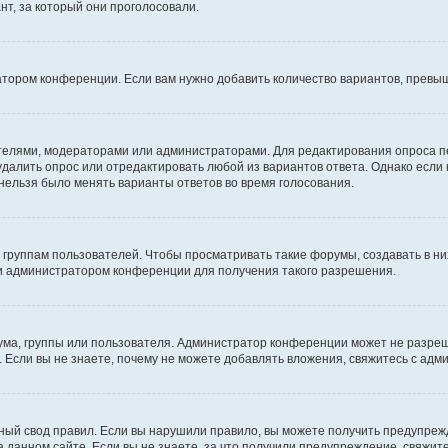
т, за который они проголосовали.
атором конференции. Если вам нужно добавить количество вариантов, превы
дателями, модераторами или администраторами. Для редактирования опроса п
 удалить опрос или отредактировать любой из вариантов ответа. Однако если
 нельзя было менять варианты ответов во время голосования.
руппам пользователей. Чтобы просматривать такие форумы, создавать в них
и администратором конференции для получения такого разрешения.
ма, группы или пользователя. Администратор конференции может не разре
 Если вы не знаете, почему не можете добавлять вложения, свяжитесь с ад
ый свод правил. Если вы нарушили правило, вы можете получить предупреж
 данном сайте. Если вы не знаете, за что получили предупреждение, свяжи