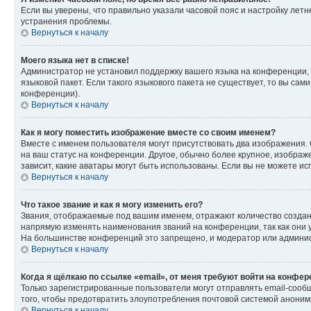
Если вы уверены, что правильно указали часовой пояс и настройку лет
устранения проблемы.
Вернуться к началу
Моего языка нет в списке!
Администратор не установил поддержку вашего языка на конференции, 
языковой пакет. Если такого языкового пакета не существует, то вы с
конференции).
Вернуться к началу
Как я могу поместить изображение вместе со своим именем?
Вместе с именем пользователя могут присутствовать два изображения. О
на ваш статус на конференции. Другое, обычно более крупное, изображе
зависит, какие аватары могут быть использованы. Если вы не можете 
Вернуться к началу
Что такое звание и как я могу изменить его?
Звания, отображаемые под вашим именем, отражают количество созда
напрямую изменять наименования званий на конференции, так как они 
На большинстве конференций это запрещено, и модератор или админис
Вернуться к началу
Когда я щёлкаю по ссылке «email», от меня требуют войти на конфе
Только зарегистрированные пользователи могут отправлять email-сооб
того, чтобы предотвратить злоупотребления почтовой системой анони
Вернуться к началу