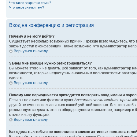
Что такое закрытые темы?
Что такое значки тем?
Вход на конференцию и регистрация
Почему я не могу войти?
Существует несколько возможных причин. Прежде всего убедитесь, что 
закрыт доступ к конференции. Также возможно, что администратор неп
Вернуться к началу
Зачем мне вообще нужно регистрироваться?
Вы можете этого и не делать. Всё зависит от того, как администратор
возможности, которые недоступны анонимным пользователям: аватары, ли
сделать.
Вернуться к началу
Почему мне периодически приходится повторять ввод имени и парол
Если вы не отметили флажком пункт
Автоматически входить при кажд
другой не смог воспользоваться вашей учётной записью. Для того чтоб
рекомендуется делать это на общедоступном компьютере, например в би
отключил эту функцию.
Вернуться к началу
Как сделать, чтобы я не появлялся в списке активных пользователе
В настройках личного раздела вы найдёте опцию
Скрывать моё пребыв