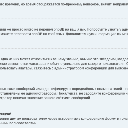
него времени, но время отображается по-прежнему неверное, значит, неправ
или же просто никто не перевёл phpBB на ваш язык. Попробуйте узнать у ад
ами можете перевести phpBB на свой язык. Дополнительную информацию вы мо
дно из них может относиться к вашему званию, обычно это звёздочки, квадр
ние известно как «аватара» и обычно уникально для каждого пользователя. О
использовать аватары, свяжитесь с администратором конференции для выясне
нных вами сообщений или идентифицируют определённых пользователей: на
установлены её администратором. Пожалуйста, не засоряйте конференцию н
тратор понизят значение вашего счётчика сообщений.
ренцию!
щения другим пользователям через встроенную в конференцию форму, и толь
мными пользователями.