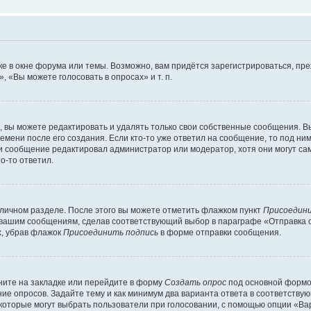
е в окне форума или темы. Возможно, вам придётся зарегистрироваться, пр
 «Вы можете голосовать в опросах» и т. п.
вы можете редактировать и удалять только свои собственные сообщения. В
емени после его создания. Если кто-то уже ответил на сообщение, то под ни
сли сообщение редактировал администратор или модератор, хотя они могут са
о-то ответил.
 личном разделе. После этого вы можете отметить флажком пункт
Присоедини
 вашим сообщениям, сделав соответствующий выбор в параграфе «Отправка 
х, убрав флажок
Присоединить подпись
в форме отправки сообщения.
ите на закладке или перейдите в форму
Создать опрос
под основной формой
ние опросов. Задайте тему и как минимум два варианта ответа в соответству
 которые могут выбрать пользователи при голосовании, с помощью опции «Вар