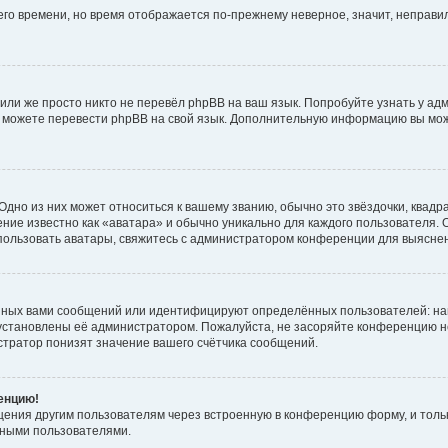
него времени, но время отображается по-прежнему неверное, значит, неправ
или же просто никто не перевёл phpBB на ваш язык. Попробуйте узнать у ад
ами можете перевести phpBB на свой язык. Дополнительную информацию вы мо
дно из них может относиться к вашему званию, обычно это звёздочки, квадр
ние известно как «аватара» и обычно уникально для каждого пользователя. О
использовать аватары, свяжитесь с администратором конференции для выясне
нных вами сообщений или идентифицируют определённых пользователей: на
установлены её администратором. Пожалуйста, не засоряйте конференцию н
тратор понизят значение вашего счётчика сообщений.
ренцию!
щения другим пользователям через встроенную в конференцию форму, и толь
мными пользователями.