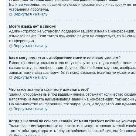
Если вы уверены, что правильно указали часовой пояс и настройку лет
устранения проблемы.
Вернуться к началу
Моего языка нет в списке!
Администратор не установил поддержку вашего языка на конференции, 
языковой пакет. Если такого языкового пакета не существует, то вы с
конференции).
Вернуться к началу
Как я могу поместить изображение вместе со своим именем?
Вместе с именем пользователя могут присутствовать два изображения. О
на ваш статус на конференции. Другое, обычно более крупное, изображе
зависит, какие аватары могут быть использованы. Если вы не можете 
Вернуться к началу
Что такое звание и как я могу изменить его?
Звания, отображаемые под вашим именем, отражают количество созда
напрямую изменять наименования званий на конференции, так как они 
На большинстве конференций это запрещено, и модератор или админис
Вернуться к началу
Когда я щёлкаю по ссылке «email», от меня требуют войти на конфе
Только зарегистрированные пользователи могут отправлять email-сооб
того, чтобы предотвратить злоупотребления почтовой системой анони
Вернуться к началу