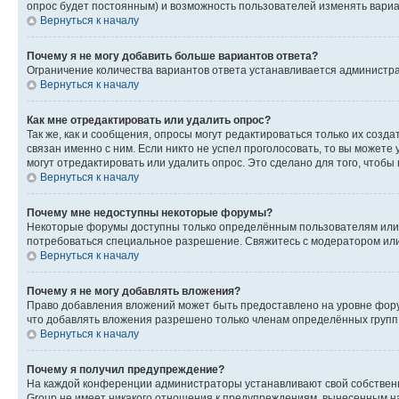
опрос будет постоянным) и возможность пользователей изменять вариан
Вернуться к началу
Почему я не могу добавить больше вариантов ответа?
Ограничение количества вариантов ответа устанавливается администр
Вернуться к началу
Как мне отредактировать или удалить опрос?
Так же, как и сообщения, опросы могут редактироваться только их соз
связан именно с ним. Если никто не успел проголосовать, то вы можете
могут отредактировать или удалить опрос. Это сделано для того, чтобы
Вернуться к началу
Почему мне недоступны некоторые форумы?
Некоторые форумы доступны только определённым пользователям или г
потребоваться специальное разрешение. Свяжитесь с модератором ил
Вернуться к началу
Почему я не могу добавлять вложения?
Право добавления вложений может быть предоставлено на уровне фору
что добавлять вложения разрешено только членам определённых групп.
Вернуться к началу
Почему я получил предупреждение?
На каждой конференции администраторы устанавливают свой собственн
Group не имеет никакого отношения к предупреждениям, вынесенным на