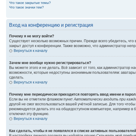
Что такое закрытые темы?
Что такое значки тем?
Вход на конференцию и регистрация
Почему я не могу войти?
Существует несколько возможных причин. Прежде всего убедитесь, что 
закрыт доступ к конференции. Также возможно, что администратор неп
Вернуться к началу
Зачем мне вообще нужно регистрироваться?
Вы можете этого и не делать. Всё зависит от того, как администратор
возможности, которые недоступны анонимным пользователям: аватары, ли
сделать.
Вернуться к началу
Почему мне периодически приходится повторять ввод имени и парол
Если вы не отметили флажком пункт
Автоматически входить при кажд
другой не смог воспользоваться вашей учётной записью. Для того чтоб
рекомендуется делать это на общедоступном компьютере, например в би
отключил эту функцию.
Вернуться к началу
Как сделать, чтобы я не появлялся в списке активных пользователе
В настройках личного раздела вы найдёте опцию
Скрывать моё пребыв