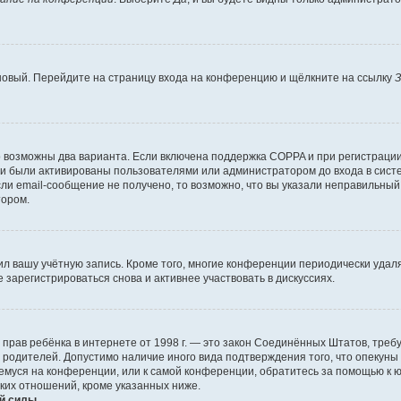
 новый. Перейдите на страницу входа на конференцию и щёлкните на ссылку
З
о возможны два варианта. Если включена поддержка COPPA и при регистрации 
и были активированы пользователями или администратором до входа в систе
и email-сообщение не получено, то возможно, что вы указали неправильный 
тором.
ил вашу учётную запись. Кроме того, многие конференции периодически уда
зарегистрироваться снова и активнее участвовать в дискуссиях.
тных прав ребёнка в интернете от 1998 г. — это закон Соединённых Штатов, т
е родителей. Допустимо наличие иного вида подтверждения того, что опек
ющемуся на конференции, или к самой конференции, обратитесь за помощью к 
ких отношений, кроме указанных ниже.
й силы.