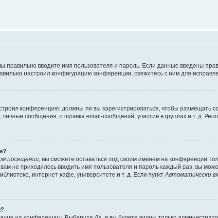
вы правильно вводите имя пользователя и пароль. Если данные введены прав
равильно настроил конфигурацию конференции, свяжитесь с ним для исправле
 настроил конференцию: должны ли вы зарегистрироваться, чтобы размещать 
чные сообщения, отправка email-сообщений, участие в группах и т. д. Регис
я?
ом посещении
, вы сможете оставаться под своим именем на конференции тол
ы вам не приходилось вводить имя пользователя и пароль каждый раз, вы мож
блиотеке, интернет-кафе, университете и т. д. Если пункт
Автоматически вх
й?
ание на конференции
. Выберите
Да
, и вы будете видны только администрат