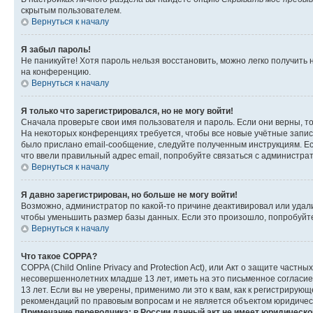
скрытым пользователем.
Вернуться к началу
Я забыл пароль!
Не паникуйте! Хотя пароль нельзя восстановить, можно легко получить
на конференцию.
Вернуться к началу
Я только что зарегистрировался, но не могу войти!
Сначала проверьте свои имя пользователя и пароль. Если они верны, т
На некоторых конференциях требуется, чтобы все новые учётные запис
было прислано email-сообщение, следуйте полученным инструкциям. Есл
что ввели правильный адрес email, попробуйте связаться с администра
Вернуться к началу
Я давно зарегистрирован, но больше не могу войти!
Возможно, администратор по какой-то причине деактивировал или удал
чтобы уменьшить размер базы данных. Если это произошло, попробуйте 
Вернуться к началу
Что такое COPPA?
COPPA (Child Online Privacy and Protection Act), или Акт о защите час
несовершеннолетних младше 13 лет, иметь на это письменное согласи
13 лет. Если вы не уверены, применимо ли это к вам, как к регистриру
рекомендаций по правовым вопросам и не является объектом юридичес
Примечание переводчика: в России данный акт не имеет юридическо