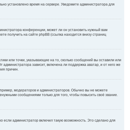
ильно установлено время на сервере. Уведомите администратора для
министратора конференции, может ли он установить нужный вам
жете получить на сайте phpBB (ссылка находится внизу страниц
атики или точки, указывающие на то, сколько сообщений вы оставили или
т администратора зависит, включена ли поддержка аватар, и от него же
ния причин.
пример, модераторов и администраторов. Обычно вы не можете
енужными сообщениями только для того, чтобы повысить своё звание.
ко если администратор включил такую возможность. Это сделано для