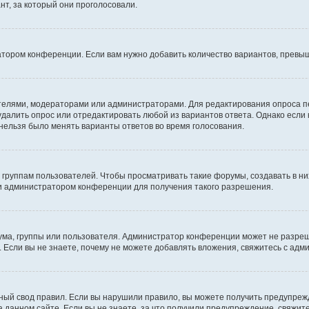
т, за который они проголосовали.
атором конференции. Если вам нужно добавить количество вариантов, превы
дателями, модераторами или администраторами. Для редактирования опроса п
 удалить опрос или отредактировать любой из вариантов ответа. Однако если
 нельзя было менять варианты ответов во время голосования.
руппам пользователей. Чтобы просматривать такие форумы, создавать в них
и администратором конференции для получения такого разрешения.
ма, группы или пользователя. Администратор конференции может не разре
 Если вы не знаете, почему не можете добавлять вложения, свяжитесь с ад
ый свод правил. Если вы нарушили правило, вы можете получить предупреж
 данном сайте. Если вы не знаете, за что получили предупреждение, свяжи