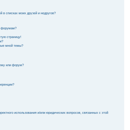
й в списках моих друзей и недругов?
и форумам?
стую страницу!
и?
ные мной темы?
тему или форум?
ференции?
рректного использования и/или юридических вопросов, связанных с этой