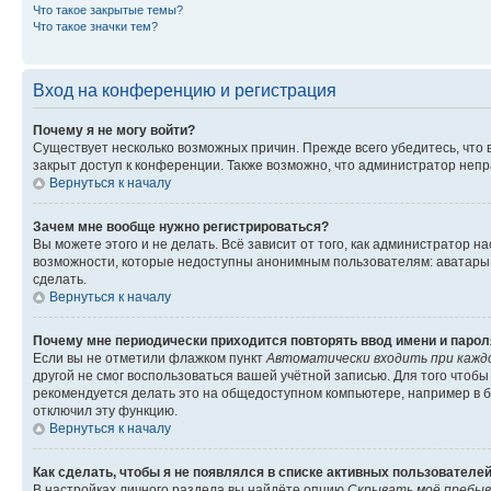
Что такое закрытые темы?
Что такое значки тем?
Вход на конференцию и регистрация
Почему я не могу войти?
Существует несколько возможных причин. Прежде всего убедитесь, что 
закрыт доступ к конференции. Также возможно, что администратор неп
Вернуться к началу
Зачем мне вообще нужно регистрироваться?
Вы можете этого и не делать. Всё зависит от того, как администратор
возможности, которые недоступны анонимным пользователям: аватары, ли
сделать.
Вернуться к началу
Почему мне периодически приходится повторять ввод имени и парол
Если вы не отметили флажком пункт
Автоматически входить при кажд
другой не смог воспользоваться вашей учётной записью. Для того чтоб
рекомендуется делать это на общедоступном компьютере, например в би
отключил эту функцию.
Вернуться к началу
Как сделать, чтобы я не появлялся в списке активных пользователе
В настройках личного раздела вы найдёте опцию
Скрывать моё пребыв