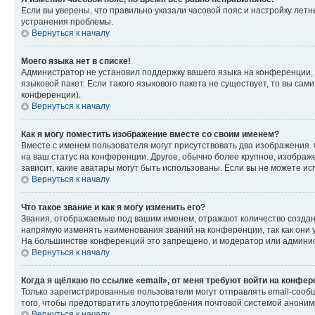
Если вы уверены, что правильно указали часовой пояс и настройку лет
устранения проблемы.
Вернуться к началу
Моего языка нет в списке!
Администратор не установил поддержку вашего языка на конференции, 
языковой пакет. Если такого языкового пакета не существует, то вы с
конференции).
Вернуться к началу
Как я могу поместить изображение вместе со своим именем?
Вместе с именем пользователя могут присутствовать два изображения. О
на ваш статус на конференции. Другое, обычно более крупное, изображе
зависит, какие аватары могут быть использованы. Если вы не можете 
Вернуться к началу
Что такое звание и как я могу изменить его?
Звания, отображаемые под вашим именем, отражают количество созда
напрямую изменять наименования званий на конференции, так как они 
На большинстве конференций это запрещено, и модератор или админис
Вернуться к началу
Когда я щёлкаю по ссылке «email», от меня требуют войти на конфе
Только зарегистрированные пользователи могут отправлять email-сооб
того, чтобы предотвратить злоупотребления почтовой системой анони
Вернуться к началу