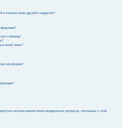
й в списках моих друзей и недругов?
и форумам?
стую страницу!
и?
ные мной темы?
тему или форум?
ференции?
рректного использования и/или юридических вопросов, связанных с этой