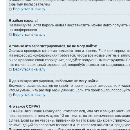
скрытым пользователем.
Вернуться к началу
Я забыл пароль!
Не паникуйте! Хотя пароль нельзя восстановить, можно легко получить
на конференцию.
Вернуться к началу
Я только что зарегистрировался, но не могу войти!
Сначала проверьте свои имя пользователя и пароль. Если они верны, т
На некоторых конференциях требуется, чтобы все новые учётные запис
было прислано email-сообщение, следуйте полученным инструкциям. Есл
что ввели правильный адрес email, попробуйте связаться с администра
Вернуться к началу
Я давно зарегистрирован, но больше не могу войти!
Возможно, администратор по какой-то причине деактивировал или удал
чтобы уменьшить размер базы данных. Если это произошло, попробуйте 
Вернуться к началу
Что такое COPPA?
COPPA (Child Online Privacy and Protection Act), или Акт о защите час
несовершеннолетних младше 13 лет, иметь на это письменное согласи
13 лет. Если вы не уверены, применимо ли это к вам, как к регистриру
рекомендаций по правовым вопросам и не является объектом юридичес
Примечание переводчика: в России данный акт не имеет юридическо