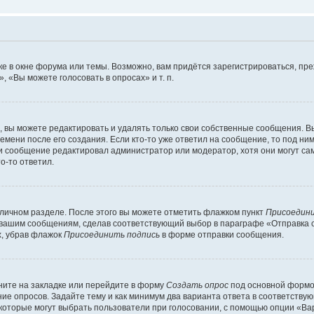
е в окне форума или темы. Возможно, вам придётся зарегистрироваться, пр
 «Вы можете голосовать в опросах» и т. п.
вы можете редактировать и удалять только свои собственные сообщения. В
емени после его создания. Если кто-то уже ответил на сообщение, то под ни
сли сообщение редактировал администратор или модератор, хотя они могут са
о-то ответил.
 личном разделе. После этого вы можете отметить флажком пункт
Присоедини
 вашим сообщениям, сделав соответствующий выбор в параграфе «Отправка 
х, убрав флажок
Присоединить подпись
в форме отправки сообщения.
ите на закладке или перейдите в форму
Создать опрос
под основной формой
ние опросов. Задайте тему и как минимум два варианта ответа в соответству
 которые могут выбрать пользователи при голосовании, с помощью опции «Вар