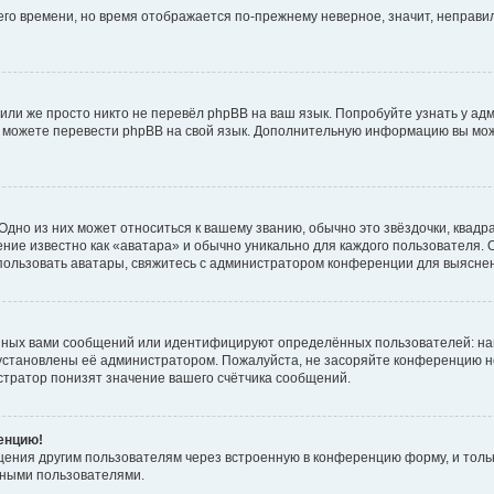
него времени, но время отображается по-прежнему неверное, значит, неправ
или же просто никто не перевёл phpBB на ваш язык. Попробуйте узнать у ад
ами можете перевести phpBB на свой язык. Дополнительную информацию вы мо
дно из них может относиться к вашему званию, обычно это звёздочки, квадр
ние известно как «аватара» и обычно уникально для каждого пользователя. О
использовать аватары, свяжитесь с администратором конференции для выясне
нных вами сообщений или идентифицируют определённых пользователей: на
установлены её администратором. Пожалуйста, не засоряйте конференцию н
тратор понизят значение вашего счётчика сообщений.
ренцию!
щения другим пользователям через встроенную в конференцию форму, и толь
мными пользователями.