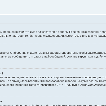
вы правильно вводите имя пользователя и пароль. Если данные введены прав
равильно настроил конфигурацию конференции, свяжитесь с ним для исправле
 настроил конференцию: должны ли вы зарегистрироваться, чтобы размещать 
чные сообщения, отправка email-сообщений, участие в группах и т. д. Регис
я?
ом посещении
, вы сможете оставаться под своим именем на конференции тол
ы вам не приходилось вводить имя пользователя и пароль каждый раз, вы мож
блиотеке, интернет-кафе, университете и т. д. Если пункт
Автоматически вх
й?
ание на конференции
. Выберите
Да
, и вы будете видны только администрат