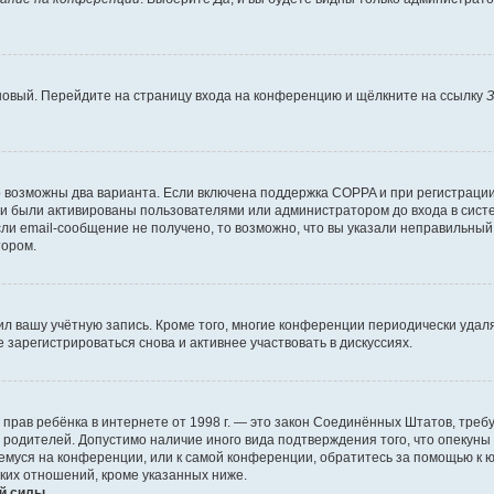
 новый. Перейдите на страницу входа на конференцию и щёлкните на ссылку
З
о возможны два варианта. Если включена поддержка COPPA и при регистрации 
и были активированы пользователями или администратором до входа в систе
и email-сообщение не получено, то возможно, что вы указали неправильный 
тором.
ил вашу учётную запись. Кроме того, многие конференции периодически уда
зарегистрироваться снова и активнее участвовать в дискуссиях.
тных прав ребёнка в интернете от 1998 г. — это закон Соединённых Штатов, т
е родителей. Допустимо наличие иного вида подтверждения того, что опек
ющемуся на конференции, или к самой конференции, обратитесь за помощью к 
ких отношений, кроме указанных ниже.
й силы.