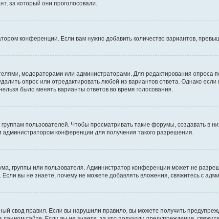
т, за который они проголосовали.
атором конференции. Если вам нужно добавить количество вариантов, превы
дателями, модераторами или администраторами. Для редактирования опроса п
 удалить опрос или отредактировать любой из вариантов ответа. Однако если
 нельзя было менять варианты ответов во время голосования.
руппам пользователей. Чтобы просматривать такие форумы, создавать в них
и администратором конференции для получения такого разрешения.
ма, группы или пользователя. Администратор конференции может не разре
 Если вы не знаете, почему не можете добавлять вложения, свяжитесь с ад
ый свод правил. Если вы нарушили правило, вы можете получить предупреж
 данном сайте. Если вы не знаете, за что получили предупреждение, свяжи