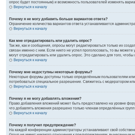
опрос будет постоянным) и возможность пользователей изменять вариан
Вернуться к началу
Почему я не могу добавить больше вариантов ответа?
Ограничение количества вариантов ответа устанавливается администр
Вернуться к началу
Как мне отредактировать или удалить опрос?
Так же, как и сообщения, опросы могут редактироваться только их соз
связан именно с ним. Если никто не успел проголосовать, то вы можете
могут отредактировать или удалить опрос. Это сделано для того, чтобы
Вернуться к началу
Почему мне недоступны некоторые форумы?
Некоторые форумы доступны только определённым пользователям или г
потребоваться специальное разрешение. Свяжитесь с модератором ил
Вернуться к началу
Почему я не могу добавлять вложения?
Право добавления вложений может быть предоставлено на уровне фору
что добавлять вложения разрешено только членам определённых групп.
Вернуться к началу
Почему я получил предупреждение?
На каждой конференции администраторы устанавливают свой собственн
Group не имеет никакого отношения к предупреждениям, вынесенным на