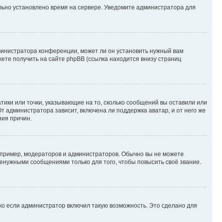
ильно установлено время на сервере. Уведомите администратора для
министратора конференции, может ли он установить нужный вам
жете получить на сайте phpBB (ссылка находится внизу страниц
атики или точки, указывающие на то, сколько сообщений вы оставили или
т администратора зависит, включена ли поддержка аватар, и от него же
ния причин.
пример, модераторов и администраторов. Обычно вы не можете
енужными сообщениями только для того, чтобы повысить своё звание.
ко если администратор включил такую возможность. Это сделано для