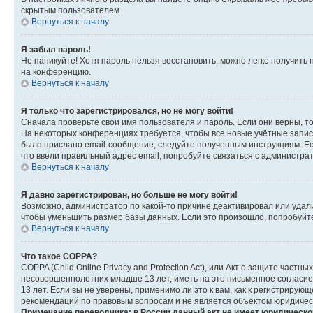
скрытым пользователем.
Вернуться к началу
Я забыл пароль!
Не паникуйте! Хотя пароль нельзя восстановить, можно легко получить
на конференцию.
Вернуться к началу
Я только что зарегистрировался, но не могу войти!
Сначала проверьте свои имя пользователя и пароль. Если они верны, т
На некоторых конференциях требуется, чтобы все новые учётные запис
было прислано email-сообщение, следуйте полученным инструкциям. Есл
что ввели правильный адрес email, попробуйте связаться с администра
Вернуться к началу
Я давно зарегистрирован, но больше не могу войти!
Возможно, администратор по какой-то причине деактивировал или удал
чтобы уменьшить размер базы данных. Если это произошло, попробуйте 
Вернуться к началу
Что такое COPPA?
COPPA (Child Online Privacy and Protection Act), или Акт о защите час
несовершеннолетних младше 13 лет, иметь на это письменное согласи
13 лет. Если вы не уверены, применимо ли это к вам, как к регистриру
рекомендаций по правовым вопросам и не является объектом юридичес
Примечание переводчика: в России данный акт не имеет юридическо