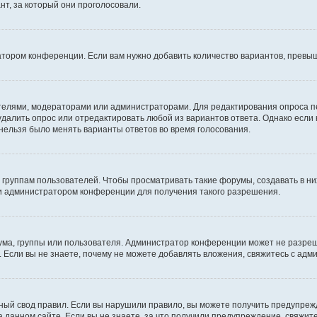
т, за который они проголосовали.
атором конференции. Если вам нужно добавить количество вариантов, превы
дателями, модераторами или администраторами. Для редактирования опроса п
 удалить опрос или отредактировать любой из вариантов ответа. Однако если
 нельзя было менять варианты ответов во время голосования.
руппам пользователей. Чтобы просматривать такие форумы, создавать в них
и администратором конференции для получения такого разрешения.
ма, группы или пользователя. Администратор конференции может не разре
 Если вы не знаете, почему не можете добавлять вложения, свяжитесь с ад
ый свод правил. Если вы нарушили правило, вы можете получить предупреж
 данном сайте. Если вы не знаете, за что получили предупреждение, свяжи