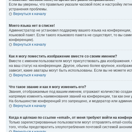
Если вы уверены, что правильно указали часовой пояс и настройку лет
устранения проблемы.
Вернуться к началу
Моего языка нет в списке!
Администратор не установил поддержку вашего языка на конференции, 
языковой пакет. Если такого языкового пакета не существует, то вы с
конференции).
Вернуться к началу
Как я могу поместить изображение вместе со своим именем?
Вместе с именем пользователя могут присутствовать два изображения. О
на ваш статус на конференции. Другое, обычно более крупное, изображе
зависит, какие аватары могут быть использованы. Если вы не можете 
Вернуться к началу
Что такое звание и как я могу изменить его?
Звания, отображаемые под вашим именем, отражают количество созда
напрямую изменять наименования званий на конференции, так как они 
На большинстве конференций это запрещено, и модератор или админис
Вернуться к началу
Когда я щёлкаю по ссылке «email», от меня требуют войти на конфе
Только зарегистрированные пользователи могут отправлять email-сооб
того, чтобы предотвратить злоупотребления почтовой системой анони
Вернуться к началу