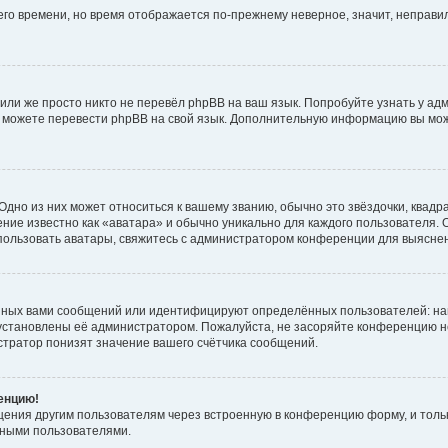
него времени, но время отображается по-прежнему неверное, значит, неправ
или же просто никто не перевёл phpBB на ваш язык. Попробуйте узнать у ад
ами можете перевести phpBB на свой язык. Дополнительную информацию вы мо
дно из них может относиться к вашему званию, обычно это звёздочки, квадр
ние известно как «аватара» и обычно уникально для каждого пользователя. О
использовать аватары, свяжитесь с администратором конференции для выясне
нных вами сообщений или идентифицируют определённых пользователей: на
установлены её администратором. Пожалуйста, не засоряйте конференцию н
тратор понизят значение вашего счётчика сообщений.
ренцию!
щения другим пользователям через встроенную в конференцию форму, и толь
мными пользователями.