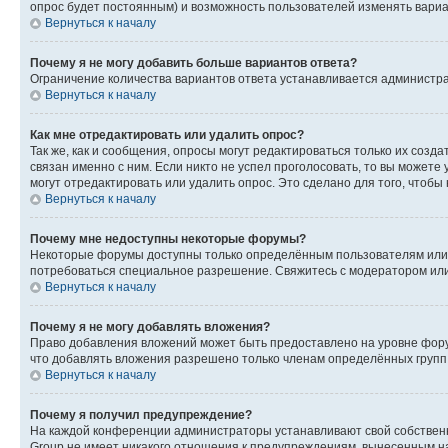
опрос будет постоянным) и возможность пользователей изменять вариан
Вернуться к началу
Почему я не могу добавить больше вариантов ответа?
Ограничение количества вариантов ответа устанавливается администр
Вернуться к началу
Как мне отредактировать или удалить опрос?
Так же, как и сообщения, опросы могут редактироваться только их соз
связан именно с ним. Если никто не успел проголосовать, то вы можете
могут отредактировать или удалить опрос. Это сделано для того, чтобы
Вернуться к началу
Почему мне недоступны некоторые форумы?
Некоторые форумы доступны только определённым пользователям или г
потребоваться специальное разрешение. Свяжитесь с модератором ил
Вернуться к началу
Почему я не могу добавлять вложения?
Право добавления вложений может быть предоставлено на уровне фору
что добавлять вложения разрешено только членам определённых групп.
Вернуться к началу
Почему я получил предупреждение?
На каждой конференции администраторы устанавливают свой собственн
Group не имеет никакого отношения к предупреждениям, вынесенным на