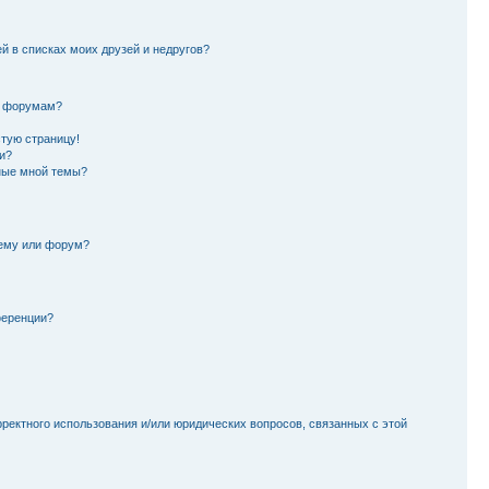
й в списках моих друзей и недругов?
и форумам?
стую страницу!
и?
ные мной темы?
тему или форум?
ференции?
рректного использования и/или юридических вопросов, связанных с этой