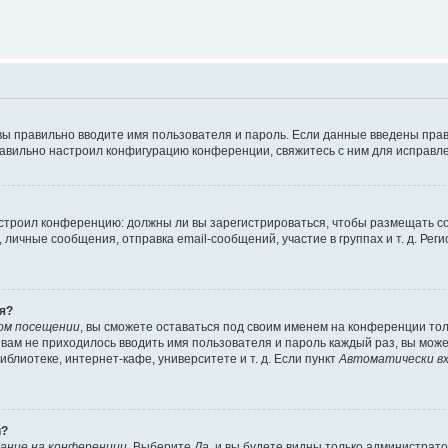
вы правильно вводите имя пользователя и пароль. Если данные введены прав
равильно настроил конфигурацию конференции, свяжитесь с ним для исправле
 настроил конференцию: должны ли вы зарегистрироваться, чтобы размещать 
чные сообщения, отправка email-сообщений, участие в группах и т. д. Регис
я?
ом посещении
, вы сможете оставаться под своим именем на конференции тол
ы вам не приходилось вводить имя пользователя и пароль каждый раз, вы мож
блиотеке, интернет-кафе, университете и т. д. Если пункт
Автоматически вх
й?
ание на конференции
. Выберите
Да
, и вы будете видны только администрат