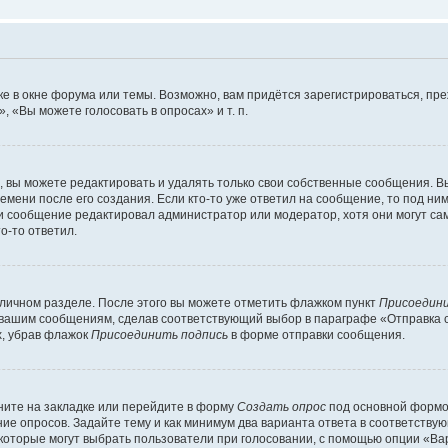
е в окне форума или темы. Возможно, вам придётся зарегистрироваться, пр
 «Вы можете голосовать в опросах» и т. п.
вы можете редактировать и удалять только свои собственные сообщения. В
емени после его создания. Если кто-то уже ответил на сообщение, то под ни
сли сообщение редактировал администратор или модератор, хотя они могут са
о-то ответил.
 личном разделе. После этого вы можете отметить флажком пункт
Присоедини
 вашим сообщениям, сделав соответствующий выбор в параграфе «Отправка 
х, убрав флажок
Присоединить подпись
в форме отправки сообщения.
ите на закладке или перейдите в форму
Создать опрос
под основной формой
ние опросов. Задайте тему и как минимум два варианта ответа в соответству
 которые могут выбрать пользователи при голосовании, с помощью опции «Вар