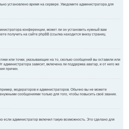
ильно установлено время на сервере. Уведомите администратора для
министратора конференции, может ли он установить нужный вам
жете получить на сайте phpBB (ссылка находится внизу страниц
атики или точки, указывающие на то, сколько сообщений вы оставили или
т администратора зависит, включена ли поддержка аватар, и от него же
ния причин.
пример, модераторов и администраторов. Обычно вы не можете
енужными сообщениями только для того, чтобы повысить своё звание.
ко если администратор включил такую возможность. Это сделано для