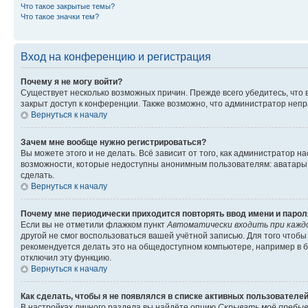
Что такое закрытые темы?
Что такое значки тем?
Вход на конференцию и регистрация
Почему я не могу войти?
Существует несколько возможных причин. Прежде всего убедитесь, что 
закрыт доступ к конференции. Также возможно, что администратор неп
Вернуться к началу
Зачем мне вообще нужно регистрироваться?
Вы можете этого и не делать. Всё зависит от того, как администратор
возможности, которые недоступны анонимным пользователям: аватары, ли
сделать.
Вернуться к началу
Почему мне периодически приходится повторять ввод имени и парол
Если вы не отметили флажком пункт
Автоматически входить при кажд
другой не смог воспользоваться вашей учётной записью. Для того чтоб
рекомендуется делать это на общедоступном компьютере, например в би
отключил эту функцию.
Вернуться к началу
Как сделать, чтобы я не появлялся в списке активных пользователе
В настройках личного раздела вы найдёте опцию
Скрывать моё пребыв