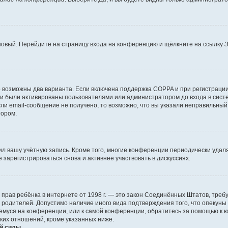
 новый. Перейдите на страницу входа на конференцию и щёлкните на ссылку
З
о возможны два варианта. Если включена поддержка COPPA и при регистрации 
и были активированы пользователями или администратором до входа в систе
и email-сообщение не получено, то возможно, что вы указали неправильный 
тором.
ил вашу учётную запись. Кроме того, многие конференции периодически уда
зарегистрироваться снова и активнее участвовать в дискуссиях.
тных прав ребёнка в интернете от 1998 г. — это закон Соединённых Штатов, т
е родителей. Допустимо наличие иного вида подтверждения того, что опек
ющемуся на конференции, или к самой конференции, обратитесь за помощью к 
ких отношений, кроме указанных ниже.
й силы.