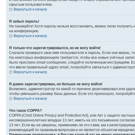
скрытым пользователем.
Вернуться к началу
Я забыл пароль!
Не паникуйте! Хотя пароль нельзя восстановить, можно легко получить
на конференцию.
Вернуться к началу
Я только что зарегистрировался, но не могу войти!
Сначала проверьте свои имя пользователя и пароль. Если они верны, т
На некоторых конференциях требуется, чтобы все новые учётные запис
было прислано email-сообщение, следуйте полученным инструкциям. Есл
что ввели правильный адрес email, попробуйте связаться с администра
Вернуться к началу
Я давно зарегистрирован, но больше не могу войти!
Возможно, администратор по какой-то причине деактивировал или удал
чтобы уменьшить размер базы данных. Если это произошло, попробуйте 
Вернуться к началу
Что такое COPPA?
COPPA (Child Online Privacy and Protection Act), или Акт о защите час
несовершеннолетних младше 13 лет, иметь на это письменное согласи
13 лет. Если вы не уверены, применимо ли это к вам, как к регистриру
рекомендаций по правовым вопросам и не является объектом юридичес
Примечание переводчика: в России данный акт не имеет юридическо