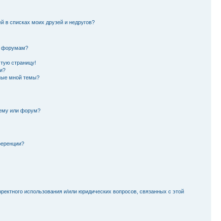
й в списках моих друзей и недругов?
и форумам?
стую страницу!
и?
ные мной темы?
тему или форум?
ференции?
рректного использования и/или юридических вопросов, связанных с этой