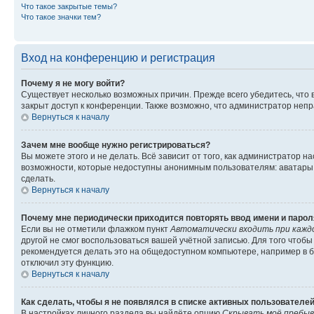
Что такое закрытые темы?
Что такое значки тем?
Вход на конференцию и регистрация
Почему я не могу войти?
Существует несколько возможных причин. Прежде всего убедитесь, что 
закрыт доступ к конференции. Также возможно, что администратор неп
Вернуться к началу
Зачем мне вообще нужно регистрироваться?
Вы можете этого и не делать. Всё зависит от того, как администратор
возможности, которые недоступны анонимным пользователям: аватары, ли
сделать.
Вернуться к началу
Почему мне периодически приходится повторять ввод имени и парол
Если вы не отметили флажком пункт
Автоматически входить при кажд
другой не смог воспользоваться вашей учётной записью. Для того чтоб
рекомендуется делать это на общедоступном компьютере, например в би
отключил эту функцию.
Вернуться к началу
Как сделать, чтобы я не появлялся в списке активных пользователе
В настройках личного раздела вы найдёте опцию
Скрывать моё пребыв