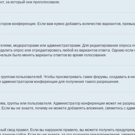
т, за который они проголосовали.
атором конференции. Если вам нужно добавить количество вариантов, превы
дателями, модераторами или администраторами. Для редактирования опроса п
 удалить опрос или отредактировать любой из вариантов ответа. Однако если
 нельзя было менять варианты ответов во время голосования.
руппам пользователей. Чтобы просматривать такие форумы, создавать в них
и администратором конференции для получения такого разрешения.
ма, группы или пользователя. Администратор конференции может не разре
 Если вы не знаете, почему не можете добавлять вложения, свяжитесь с ад
ый свод правил. Если вы нарушили правило, вы можете получить предупреж
 данном сайте. Если вы не знаете, за что получили предупреждение, свяжи