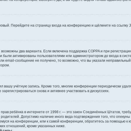
 новый. Перейдите на страницу входа на конференцию и щёлкните на ссылку
З
о возможны два варианта. Если включена поддержка COPPA и при регистрации 
и были активированы пользователями или администратором до входа в систе
и email-сообщение не получено, то возможно, что вы указали неправильный 
тором.
ил вашу учётную запись. Кроме того, многие конференции периодически уда
зарегистрироваться снова и активнее участвовать в дискуссиях.
тных прав ребёнка в интернете от 1998 г. — это закон Соединённых Штатов, т
е родителей. Допустимо наличие иного вида подтверждения того, что опек
ющемуся на конференции, или к самой конференции, обратитесь за помощью к 
ких отношений, кроме указанных ниже.
й силы.