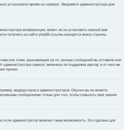
ильно установлено время на сервере. Уведомите администратора для
министратора конференции, может ли он установить нужный вам
жете получить на сайте phpBB (ссылка находится внизу страниц
атики или точки, указывающие на то, сколько сообщений вы оставили или
т администратора зависит, включена ли поддержка аватар, и от него же
ния причин.
пример, модераторов и администраторов. Обычно вы не можете
енужными сообщениями только для того, чтобы повысить своё звание.
ко если администратор включил такую возможность. Это сделано для