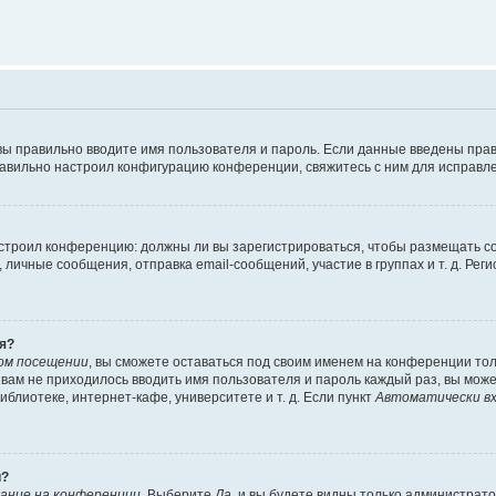
вы правильно вводите имя пользователя и пароль. Если данные введены прав
равильно настроил конфигурацию конференции, свяжитесь с ним для исправле
 настроил конференцию: должны ли вы зарегистрироваться, чтобы размещать 
чные сообщения, отправка email-сообщений, участие в группах и т. д. Регис
я?
ом посещении
, вы сможете оставаться под своим именем на конференции тол
ы вам не приходилось вводить имя пользователя и пароль каждый раз, вы мож
блиотеке, интернет-кафе, университете и т. д. Если пункт
Автоматически вх
й?
ание на конференции
. Выберите
Да
, и вы будете видны только администрат