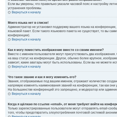
Если вы уверены, что правильно указали часовой пояс и настройку лет
устранения проблемы.
Вернуться к началу
Моего языка нет в списке!
Администратор не установил поддержку вашего языка на конференции, 
языковой пакет. Если такого языкового пакета не существует, то вы с
конференции).
Вернуться к началу
Как я могу поместить изображение вместе со своим именем?
Вместе с именем пользователя могут присутствовать два изображения. О
на ваш статус на конференции. Другое, обычно более крупное, изображе
зависит, какие аватары могут быть использованы. Если вы не можете 
Вернуться к началу
Что такое звание и как я могу изменить его?
Звания, отображаемые под вашим именем, отражают количество созда
напрямую изменять наименования званий на конференции, так как они 
На большинстве конференций это запрещено, и модератор или админис
Вернуться к началу
Когда я щёлкаю по ссылке «email», от меня требуют войти на конфе
Только зарегистрированные пользователи могут отправлять email-сооб
того, чтобы предотвратить злоупотребления почтовой системой анони
Вернуться к началу