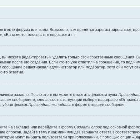
е в окне форума или темы. Возможно, вам придётся зарегистрироваться, пр
 «Вы можете голосовать в опросах» и т. п.
вы можете редактировать и удалять только свои собственные сообщения. В
емени после его создания. Если кто-то уже ответил на сообщение, то под ни
сли сообщение редактировал администратор или модератор, хотя они могут са
о-то ответил.
 личном разделе. После этого вы можете отметить флажком пункт
Присоедини
 вашим сообщениям, сделав соответствующий выбор в параграфе «Отправка 
х, убрав флажок
Присоединить подпись
в форме отправки сообщения.
ите на закладке или перейдите в форму
Создать опрос
под основной формой
ние опросов. Задайте тему и как минимум два варианта ответа в соответству
 которые могут выбрать пользователи при голосовании, с помощью опции «Вар