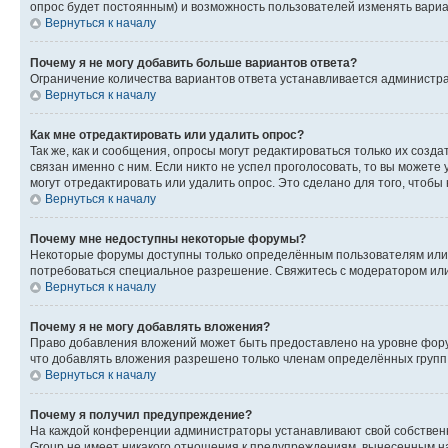
опрос будет постоянным) и возможность пользователей изменять вариан
Вернуться к началу
Почему я не могу добавить больше вариантов ответа?
Ограничение количества вариантов ответа устанавливается администр
Вернуться к началу
Как мне отредактировать или удалить опрос?
Так же, как и сообщения, опросы могут редактироваться только их соз
связан именно с ним. Если никто не успел проголосовать, то вы можете
могут отредактировать или удалить опрос. Это сделано для того, чтобы
Вернуться к началу
Почему мне недоступны некоторые форумы?
Некоторые форумы доступны только определённым пользователям или г
потребоваться специальное разрешение. Свяжитесь с модератором ил
Вернуться к началу
Почему я не могу добавлять вложения?
Право добавления вложений может быть предоставлено на уровне фору
что добавлять вложения разрешено только членам определённых групп.
Вернуться к началу
Почему я получил предупреждение?
На каждой конференции администраторы устанавливают свой собственн
Group не имеет никакого отношения к предупреждениям, вынесенным на