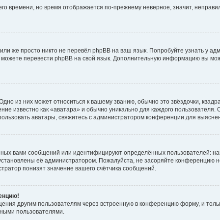
него времени, но время отображается по-прежнему неверное, значит, неправ
или же просто никто не перевёл phpBB на ваш язык. Попробуйте узнать у ад
ами можете перевести phpBB на свой язык. Дополнительную информацию вы мо
дно из них может относиться к вашему званию, обычно это звёздочки, квадр
ние известно как «аватара» и обычно уникально для каждого пользователя. О
использовать аватары, свяжитесь с администратором конференции для выясне
нных вами сообщений или идентифицируют определённых пользователей: на
установлены её администратором. Пожалуйста, не засоряйте конференцию н
тратор понизят значение вашего счётчика сообщений.
ренцию!
щения другим пользователям через встроенную в конференцию форму, и толь
мными пользователями.