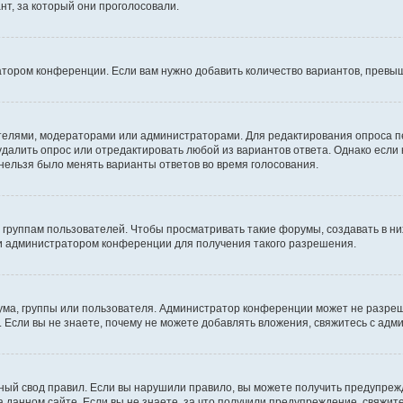
т, за который они проголосовали.
атором конференции. Если вам нужно добавить количество вариантов, превы
дателями, модераторами или администраторами. Для редактирования опроса п
 удалить опрос или отредактировать любой из вариантов ответа. Однако если
 нельзя было менять варианты ответов во время голосования.
руппам пользователей. Чтобы просматривать такие форумы, создавать в них
и администратором конференции для получения такого разрешения.
ма, группы или пользователя. Администратор конференции может не разре
 Если вы не знаете, почему не можете добавлять вложения, свяжитесь с ад
ый свод правил. Если вы нарушили правило, вы можете получить предупреж
 данном сайте. Если вы не знаете, за что получили предупреждение, свяжи