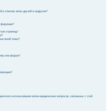
й в списках моих друзей и недругов?
и форумам?
стую страницу!
и?
ные мной темы?
тему или форум?
ференции?
рректного использования и/или юридических вопросов, связанных с этой