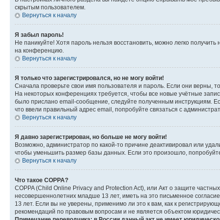
скрытым пользователем.
Вернуться к началу
Я забыл пароль!
Не паникуйте! Хотя пароль нельзя восстановить, можно легко получить
на конференцию.
Вернуться к началу
Я только что зарегистрировался, но не могу войти!
Сначала проверьте свои имя пользователя и пароль. Если они верны, т
На некоторых конференциях требуется, чтобы все новые учётные запис
было прислано email-сообщение, следуйте полученным инструкциям. Есл
что ввели правильный адрес email, попробуйте связаться с администра
Вернуться к началу
Я давно зарегистрирован, но больше не могу войти!
Возможно, администратор по какой-то причине деактивировал или удал
чтобы уменьшить размер базы данных. Если это произошло, попробуйте 
Вернуться к началу
Что такое COPPA?
COPPA (Child Online Privacy and Protection Act), или Акт о защите час
несовершеннолетних младше 13 лет, иметь на это письменное согласи
13 лет. Если вы не уверены, применимо ли это к вам, как к регистриру
рекомендаций по правовым вопросам и не является объектом юридичес
Примечание переводчика: в России данный акт не имеет юридическо