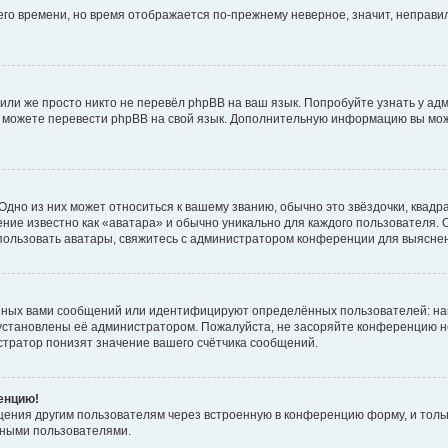
него времени, но время отображается по-прежнему неверное, значит, неправ
или же просто никто не перевёл phpBB на ваш язык. Попробуйте узнать у ад
ами можете перевести phpBB на свой язык. Дополнительную информацию вы мо
дно из них может относиться к вашему званию, обычно это звёздочки, квадр
ние известно как «аватара» и обычно уникально для каждого пользователя. О
использовать аватары, свяжитесь с администратором конференции для выясне
нных вами сообщений или идентифицируют определённых пользователей: на
установлены её администратором. Пожалуйста, не засоряйте конференцию н
тратор понизят значение вашего счётчика сообщений.
ренцию!
щения другим пользователям через встроенную в конференцию форму, и толь
мными пользователями.