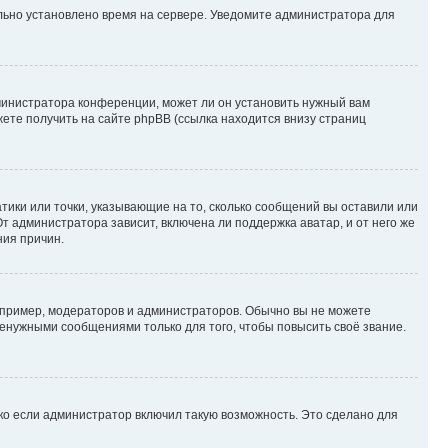
ильно установлено время на сервере. Уведомите администратора для
министратора конференции, может ли он установить нужный вам
жете получить на сайте phpBB (ссылка находится внизу страниц
атики или точки, указывающие на то, сколько сообщений вы оставили или
т администратора зависит, включена ли поддержка аватар, и от него же
ния причин.
пример, модераторов и администраторов. Обычно вы не можете
енужными сообщениями только для того, чтобы повысить своё звание.
ко если администратор включил такую возможность. Это сделано для