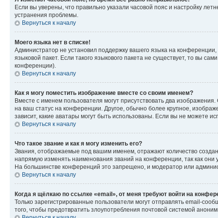
Если вы уверены, что правильно указали часовой пояс и настройку лет
устранения проблемы.
Вернуться к началу
Моего языка нет в списке!
Администратор не установил поддержку вашего языка на конференции, 
языковой пакет. Если такого языкового пакета не существует, то вы с
конференции).
Вернуться к началу
Как я могу поместить изображение вместе со своим именем?
Вместе с именем пользователя могут присутствовать два изображения. О
на ваш статус на конференции. Другое, обычно более крупное, изображе
зависит, какие аватары могут быть использованы. Если вы не можете 
Вернуться к началу
Что такое звание и как я могу изменить его?
Звания, отображаемые под вашим именем, отражают количество созда
напрямую изменять наименования званий на конференции, так как они 
На большинстве конференций это запрещено, и модератор или админис
Вернуться к началу
Когда я щёлкаю по ссылке «email», от меня требуют войти на конфе
Только зарегистрированные пользователи могут отправлять email-сооб
того, чтобы предотвратить злоупотребления почтовой системой анони
Вернуться к началу