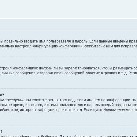
вы правильно вводите имя пользователя и пароль. Если данные введены прав
равильно настроил конфигурацию конференции, свяжитесь с ним для исправле
 настроил конференцию: должны ли вы зарегистрироваться, чтобы размещать 
чные сообщения, отправка email-сообщений, участие в группах и т. д. Регис
я?
ом посещении
, вы сможете оставаться под своим именем на конференции тол
ы вам не приходилось вводить имя пользователя и пароль каждый раз, вы мож
блиотеке, интернет-кафе, университете и т. д. Если пункт
Автоматически вх
й?
ание на конференции
. Выберите
Да
, и вы будете видны только администрат