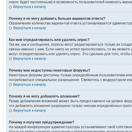
опрос будет постоянным) и возможность пользователей изменять вариан
Вернуться к началу
Почему я не могу добавить больше вариантов ответа?
Ограничение количества вариантов ответа устанавливается администр
Вернуться к началу
Как мне отредактировать или удалить опрос?
Так же, как и сообщения, опросы могут редактироваться только их соз
связан именно с ним. Если никто не успел проголосовать, то вы можете
могут отредактировать или удалить опрос. Это сделано для того, чтобы
Вернуться к началу
Почему мне недоступны некоторые форумы?
Некоторые форумы доступны только определённым пользователям или г
потребоваться специальное разрешение. Свяжитесь с модератором ил
Вернуться к началу
Почему я не могу добавлять вложения?
Право добавления вложений может быть предоставлено на уровне фору
что добавлять вложения разрешено только членам определённых групп.
Вернуться к началу
Почему я получил предупреждение?
На каждой конференции администраторы устанавливают свой собственн
Group не имеет никакого отношения к предупреждениям, вынесенным на