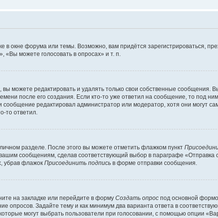
е в окне форума или темы. Возможно, вам придётся зарегистрироваться, пр
 «Вы можете голосовать в опросах» и т. п.
вы можете редактировать и удалять только свои собственные сообщения. В
емени после его создания. Если кто-то уже ответил на сообщение, то под ни
сли сообщение редактировал администратор или модератор, хотя они могут са
о-то ответил.
 личном разделе. После этого вы можете отметить флажком пункт
Присоедини
 вашим сообщениям, сделав соответствующий выбор в параграфе «Отправка 
х, убрав флажок
Присоединить подпись
в форме отправки сообщения.
ите на закладке или перейдите в форму
Создать опрос
под основной формой
ние опросов. Задайте тему и как минимум два варианта ответа в соответству
 которые могут выбрать пользователи при голосовании, с помощью опции «Вар