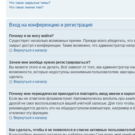
Что такое закрытые темы?
Что такое значки тем?
Вход на конференцию и регистрация
Почему я не могу войти?
Существует несколько возможных причин. Прежде всего убедитесь, что 
закрыт доступ к конференции. Также возможно, что администратор неп
Вернуться к началу
Зачем мне вообще нужно регистрироваться?
Вы можете этого и не делать. Всё зависит от того, как администратор
возможности, которые недоступны анонимным пользователям: аватары, ли
сделать.
Вернуться к началу
Почему мне периодически приходится повторять ввод имени и парол
Если вы не отметили флажком пункт
Автоматически входить при кажд
другой не смог воспользоваться вашей учётной записью. Для того чтоб
рекомендуется делать это на общедоступном компьютере, например в би
отключил эту функцию.
Вернуться к началу
Как сделать, чтобы я не появлялся в списке активных пользователе
В настройках личного раздела вы найдёте опцию
Скрывать моё пребыв