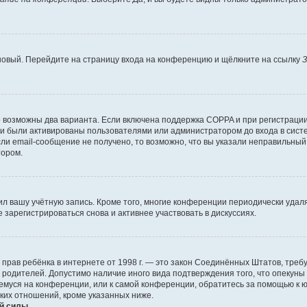
 новый. Перейдите на страницу входа на конференцию и щёлкните на ссылку
З
о возможны два варианта. Если включена поддержка COPPA и при регистрации 
и были активированы пользователями или администратором до входа в систе
и email-сообщение не получено, то возможно, что вы указали неправильный 
тором.
ил вашу учётную запись. Кроме того, многие конференции периодически уда
зарегистрироваться снова и активнее участвовать в дискуссиях.
тных прав ребёнка в интернете от 1998 г. — это закон Соединённых Штатов, т
е родителей. Допустимо наличие иного вида подтверждения того, что опек
ющемуся на конференции, или к самой конференции, обратитесь за помощью к 
ких отношений, кроме указанных ниже.
й силы.