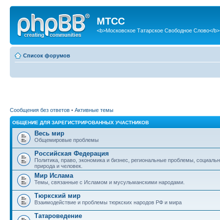
МТСС
<b>Московское Татарское Свободное Слово</b>
Список форумов
Сообщения без ответов
•
Активные темы
ОБЩЕНИЕ ДЛЯ ЗАРЕГИСТРИРОВАННЫХ УЧАСТНИКОВ
Весь мир
Общемировые проблемы
Российская Федерация
Политика, право, экономика и бизнес, региональные проблемы, социаль
природа и человек.
Мир Ислама
Темы, связанные с Исламом и мусульманскими народами.
Тюркский мир
Взаимодействие и проблемы тюркских народов РФ и мира
Татароведение