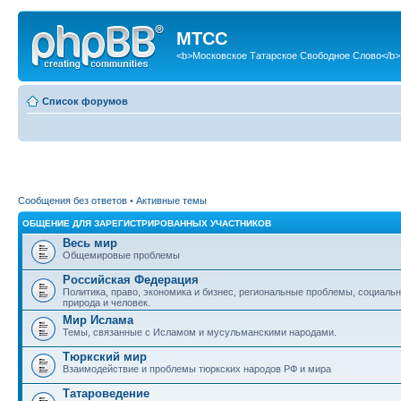
МТСС
<b>Московское Татарское Свободное Слово</b>
Список форумов
Сообщения без ответов
•
Активные темы
ОБЩЕНИЕ ДЛЯ ЗАРЕГИСТРИРОВАННЫХ УЧАСТНИКОВ
Весь мир
Общемировые проблемы
Российская Федерация
Политика, право, экономика и бизнес, региональные проблемы, социаль
природа и человек.
Мир Ислама
Темы, связанные с Исламом и мусульманскими народами.
Тюркский мир
Взаимодействие и проблемы тюркских народов РФ и мира
Татароведение