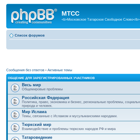
МТСС
<b>Московское Татарское Свободное Слово</b>
Список форумов
Сообщения без ответов
•
Активные темы
ОБЩЕНИЕ ДЛЯ ЗАРЕГИСТРИРОВАННЫХ УЧАСТНИКОВ
Весь мир
Общемировые проблемы
Российская Федерация
Политика, право, экономика и бизнес, региональные проблемы, социаль
природа и человек.
Мир Ислама
Темы, связанные с Исламом и мусульманскими народами.
Тюркский мир
Взаимодействие и проблемы тюркских народов РФ и мира
Татароведение