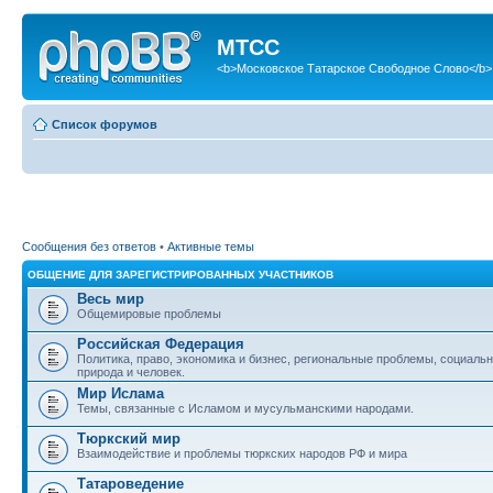
МТСС
<b>Московское Татарское Свободное Слово</b>
Список форумов
Сообщения без ответов
•
Активные темы
ОБЩЕНИЕ ДЛЯ ЗАРЕГИСТРИРОВАННЫХ УЧАСТНИКОВ
Весь мир
Общемировые проблемы
Российская Федерация
Политика, право, экономика и бизнес, региональные проблемы, социаль
природа и человек.
Мир Ислама
Темы, связанные с Исламом и мусульманскими народами.
Тюркский мир
Взаимодействие и проблемы тюркских народов РФ и мира
Татароведение