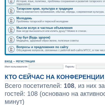
История, язык, политика , проблемы сохранения и развития татарского э
тюркология.
Татарские края, культура и традиции
Места компактного проживания, обычаи, обряды, современная культура.
Молодежь
Проблемы татарской и тюркской молодежи
Мысли вслух и частные объявления
Вам негде высказаться или излить душу? Можно в стихах.
Сау бул (Будь здоров)
Медицина, здоровый образ жизни, полезные советы
Вопросы и предложения по сайту
Обсуждение вопросов, связанных с работой веб-сайта МТСС, в том числ
ВХОД
•
РЕГИСТРАЦИЯ
Имя пользователя:
Пароль:
КТО СЕЙЧАС НА КОНФЕРЕНЦИИ
Всего посетителей:
108
, из них з
гостей: 108 (основано на активно
минут)