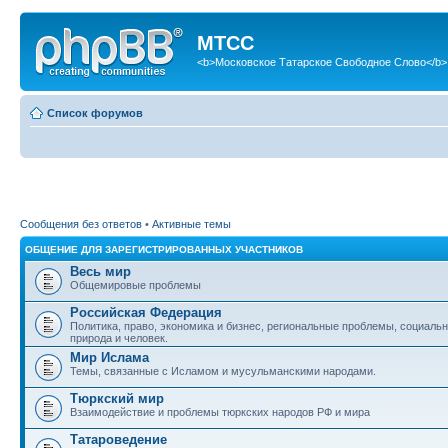
МТСС
<b>Московское Татарское Свободное Слово</b>
Список форумов
Сообщения без ответов
•
Активные темы
ОБЩЕНИЕ ДЛЯ ЗАРЕГИСТРИРОВАННЫХ УЧАСТНИКОВ
Весь мир
Общемировые проблемы
Российская Федерация
Политика, право, экономика и бизнес, региональные проблемы, социаль
природа и человек.
Мир Ислама
Темы, связанные с Исламом и мусульманскими народами.
Тюркский мир
Взаимодействие и проблемы тюркских народов РФ и мира
Татароведение