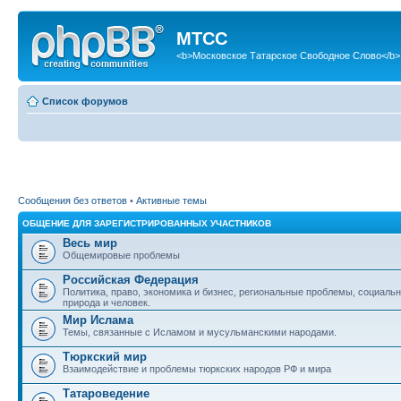
МТСС
<b>Московское Татарское Свободное Слово</b>
Список форумов
Сообщения без ответов
•
Активные темы
ОБЩЕНИЕ ДЛЯ ЗАРЕГИСТРИРОВАННЫХ УЧАСТНИКОВ
Весь мир
Общемировые проблемы
Российская Федерация
Политика, право, экономика и бизнес, региональные проблемы, социаль
природа и человек.
Мир Ислама
Темы, связанные с Исламом и мусульманскими народами.
Тюркский мир
Взаимодействие и проблемы тюркских народов РФ и мира
Татароведение