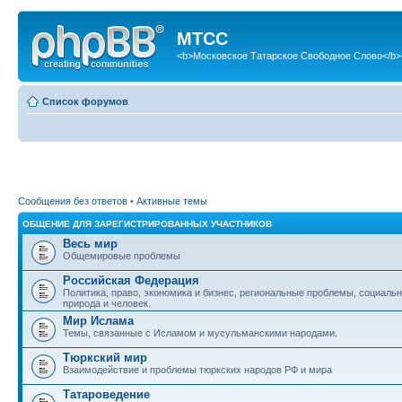
МТСС
<b>Московское Татарское Свободное Слово</b>
Список форумов
Сообщения без ответов
•
Активные темы
ОБЩЕНИЕ ДЛЯ ЗАРЕГИСТРИРОВАННЫХ УЧАСТНИКОВ
Весь мир
Общемировые проблемы
Российская Федерация
Политика, право, экономика и бизнес, региональные проблемы, социаль
природа и человек.
Мир Ислама
Темы, связанные с Исламом и мусульманскими народами.
Тюркский мир
Взаимодействие и проблемы тюркских народов РФ и мира
Татароведение