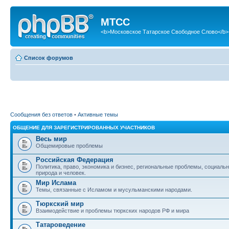
МТСС
<b>Московское Татарское Свободное Слово</b>
Список форумов
Сообщения без ответов
•
Активные темы
ОБЩЕНИЕ ДЛЯ ЗАРЕГИСТРИРОВАННЫХ УЧАСТНИКОВ
Весь мир
Общемировые проблемы
Российская Федерация
Политика, право, экономика и бизнес, региональные проблемы, социаль
природа и человек.
Мир Ислама
Темы, связанные с Исламом и мусульманскими народами.
Тюркский мир
Взаимодействие и проблемы тюркских народов РФ и мира
Татароведение