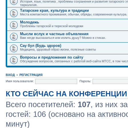
История, язык, политика , проблемы сохранения и развития татарского э
тюркология.
Татарские края, культура и традиции
Места компактного проживания, обычаи, обряды, современная культура.
Молодежь
Проблемы татарской и тюркской молодежи
Мысли вслух и частные объявления
Вам негде высказаться или излить душу? Можно в стихах.
Сау бул (Будь здоров)
Медицина, здоровый образ жизни, полезные советы
Вопросы и предложения по сайту
Обсуждение вопросов, связанных с работой веб-сайта МТСС, в том числ
ВХОД
•
РЕГИСТРАЦИЯ
Имя пользователя:
Пароль:
КТО СЕЙЧАС НА КОНФЕРЕНЦИИ
Всего посетителей:
107
, из них з
гостей: 106 (основано на активно
минут)