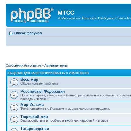
МТСС
<b>Московское Татарское Свободное Слово</b>
Список форумов
Сообщения без ответов
•
Активные темы
ОБЩЕНИЕ ДЛЯ ЗАРЕГИСТРИРОВАННЫХ УЧАСТНИКОВ
Весь мир
Общемировые проблемы
Российская Федерация
Политика, право, экономика и бизнес, региональные проблемы, социаль
природа и человек.
Мир Ислама
Темы, связанные с Исламом и мусульманскими народами.
Тюркский мир
Взаимодействие и проблемы тюркских народов РФ и мира
Татароведение