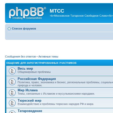
МТСС
<b>Московское Татарское Свободное Слово</b>
Список форумов
Сообщения без ответов
•
Активные темы
ОБЩЕНИЕ ДЛЯ ЗАРЕГИСТРИРОВАННЫХ УЧАСТНИКОВ
Весь мир
Общемировые проблемы
Российская Федерация
Политика, право, экономика и бизнес, региональные проблемы, социаль
природа и человек.
Мир Ислама
Темы, связанные с Исламом и мусульманскими народами.
Тюркский мир
Взаимодействие и проблемы тюркских народов РФ и мира
Татароведение