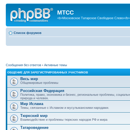
МТСС
<b>Московское Татарское Свободное Слово</b>
Список форумов
Сообщения без ответов
•
Активные темы
ОБЩЕНИЕ ДЛЯ ЗАРЕГИСТРИРОВАННЫХ УЧАСТНИКОВ
Весь мир
Общемировые проблемы
Российская Федерация
Политика, право, экономика и бизнес, региональные проблемы, социаль
природа и человек.
Мир Ислама
Темы, связанные с Исламом и мусульманскими народами.
Тюркский мир
Взаимодействие и проблемы тюркских народов РФ и мира
Татароведение