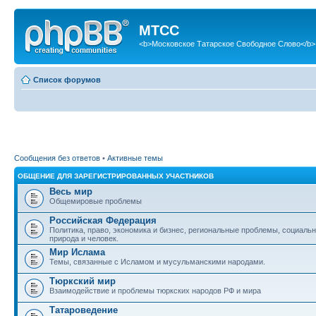
МТСС
<b>Московское Татарское Свободное Слово</b>
Список форумов
Сообщения без ответов
•
Активные темы
ОБЩЕНИЕ ДЛЯ ЗАРЕГИСТРИРОВАННЫХ УЧАСТНИКОВ
Весь мир
Общемировые проблемы
Российская Федерация
Политика, право, экономика и бизнес, региональные проблемы, социаль
природа и человек.
Мир Ислама
Темы, связанные с Исламом и мусульманскими народами.
Тюркский мир
Взаимодействие и проблемы тюркских народов РФ и мира
Татароведение