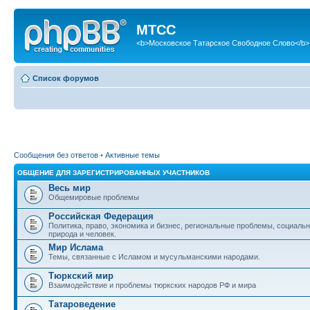
МТСС
<b>Московское Татарское Свободное Слово</b>
Список форумов
Сообщения без ответов
•
Активные темы
ОБЩЕНИЕ ДЛЯ ЗАРЕГИСТРИРОВАННЫХ УЧАСТНИКОВ
Весь мир
Общемировые проблемы
Российская Федерация
Политика, право, экономика и бизнес, региональные проблемы, социаль
природа и человек.
Мир Ислама
Темы, связанные с Исламом и мусульманскими народами.
Тюркский мир
Взаимодействие и проблемы тюркских народов РФ и мира
Татароведение