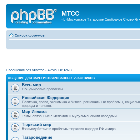
МТСС
<b>Московское Татарское Свободное Слово</b>
Список форумов
Сообщения без ответов
•
Активные темы
ОБЩЕНИЕ ДЛЯ ЗАРЕГИСТРИРОВАННЫХ УЧАСТНИКОВ
Весь мир
Общемировые проблемы
Российская Федерация
Политика, право, экономика и бизнес, региональные проблемы, социаль
природа и человек.
Мир Ислама
Темы, связанные с Исламом и мусульманскими народами.
Тюркский мир
Взаимодействие и проблемы тюркских народов РФ и мира
Татароведение