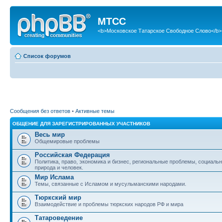
МТСС
<b>Московское Татарское Свободное Слово</b>
Список форумов
Сообщения без ответов
•
Активные темы
ОБЩЕНИЕ ДЛЯ ЗАРЕГИСТРИРОВАННЫХ УЧАСТНИКОВ
Весь мир
Общемировые проблемы
Российская Федерация
Политика, право, экономика и бизнес, региональные проблемы, социаль
природа и человек.
Мир Ислама
Темы, связанные с Исламом и мусульманскими народами.
Тюркский мир
Взаимодействие и проблемы тюркских народов РФ и мира
Татароведение