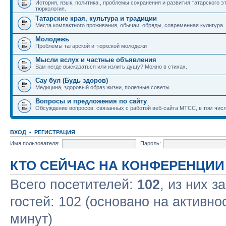
История, язык, политика , проблемы сохранения и развития татарского э
тюркология.
Татарские края, культура и традиции
Места компактного проживания, обычаи, обряды, современная культура.
Молодежь
Проблемы татарской и тюркской молодежи
Мысли вслух и частные объявления
Вам негде высказаться или излить душу? Можно в стихах.
Сау бул (Будь здоров)
Медицина, здоровый образ жизни, полезные советы
Вопросы и предложения по сайту
Обсуждение вопросов, связанных с работой веб-сайта МТСС, в том числ
ВХОД
•
РЕГИСТРАЦИЯ
Имя пользователя:
Пароль:
КТО СЕЙЧАС НА КОНФЕРЕНЦИИ
Всего посетителей:
102
, из них з
гостей: 102 (основано на активно
минут)