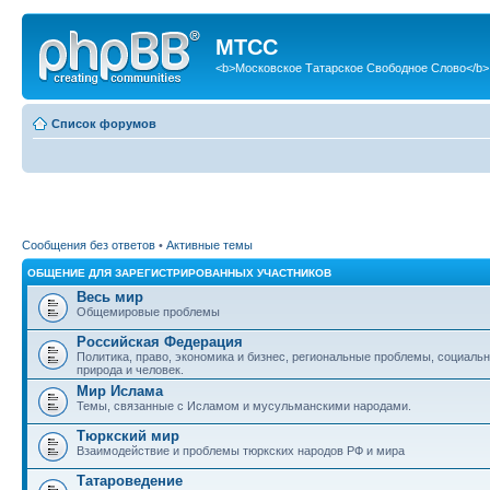
МТСС
<b>Московское Татарское Свободное Слово</b>
Список форумов
Сообщения без ответов
•
Активные темы
ОБЩЕНИЕ ДЛЯ ЗАРЕГИСТРИРОВАННЫХ УЧАСТНИКОВ
Весь мир
Общемировые проблемы
Российская Федерация
Политика, право, экономика и бизнес, региональные проблемы, социаль
природа и человек.
Мир Ислама
Темы, связанные с Исламом и мусульманскими народами.
Тюркский мир
Взаимодействие и проблемы тюркских народов РФ и мира
Татароведение