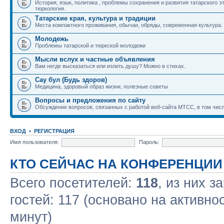
История, язык, политика , проблемы сохранения и развития татарского э
тюркология.
Татарские края, культура и традиции
Места компактного проживания, обычаи, обряды, современная культура.
Молодежь
Проблемы татарской и тюркской молодежи
Мысли вслух и частные объявления
Вам негде высказаться или излить душу? Можно в стихах.
Сау бул (Будь здоров)
Медицина, здоровый образ жизни, полезные советы
Вопросы и предложения по сайту
Обсуждение вопросов, связанных с работой веб-сайта МТСС, в том числ
ВХОД
•
РЕГИСТРАЦИЯ
Имя пользователя:
Пароль:
КТО СЕЙЧАС НА КОНФЕРЕНЦИИ
Всего посетителей:
118
, из них з
гостей: 117 (основано на активно
минут)