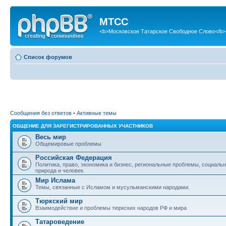
МТСС
<b>Московское Татарское Свободное Слово</b>
Список форумов
Сообщения без ответов
•
Активные темы
ОБЩЕНИЕ ДЛЯ ЗАРЕГИСТРИРОВАННЫХ УЧАСТНИКОВ
Весь мир
Общемировые проблемы
Российская Федерация
Политика, право, экономика и бизнес, региональные проблемы, социаль
природа и человек.
Мир Ислама
Темы, связанные с Исламом и мусульманскими народами.
Тюркский мир
Взаимодействие и проблемы тюркских народов РФ и мира
Татароведение