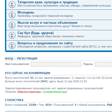
Татарские края, культура и традиции
Места компактного проживания, обычаи, обряды, современная культура.
Молодежь
Проблемы татарской и тюркской молодежи
Мысли вслух и частные объявления
Вам негде высказаться или излить душу? Можно в стихах.
Сау бул (Будь здоров)
Медицина, здоровый образ жизни, полезные советы
Вопросы и предложения по сайту
Обсуждение вопросов, связанных с работой веб-сайта МТСС, в том числ
ВХОД
•
РЕГИСТРАЦИЯ
Имя пользователя:
Пароль:
КТО СЕЙЧАС НА КОНФЕРЕНЦИИ
Всего посетителей:
63
, из них зарегистрированных: 0, скрытых: 0 и гостей: 63 (ос
Больше всего посетителей (
5641
) здесь было 12 апр 2026 21:53
Зарегистрированные пользователи: нет зарегистрированных пользователей
Легенда:
Администраторы
,
Супермодераторы
СТАТИСТИКА
Всего сообщений:
33288
• Тем:
4534
• Пользователей:
4
• Новый пользователь:
Раб