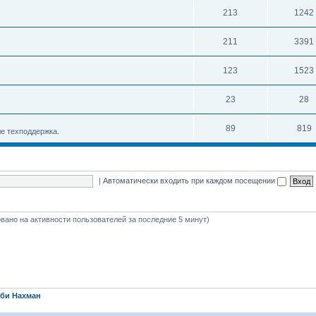
213
1242
211
3391
123
1523
23
28
89
819
е техподдержка.
|
Автоматически входить при каждом посещении
новано на активности пользователей за последние 5 минут)
би Нахман