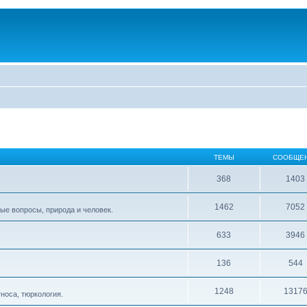
ТЕМЫ
СООБЩЕ
368
1403
1462
7052
ые вопросы, природа и человек.
633
3946
136
544
1248
1317
тноса, тюркология.