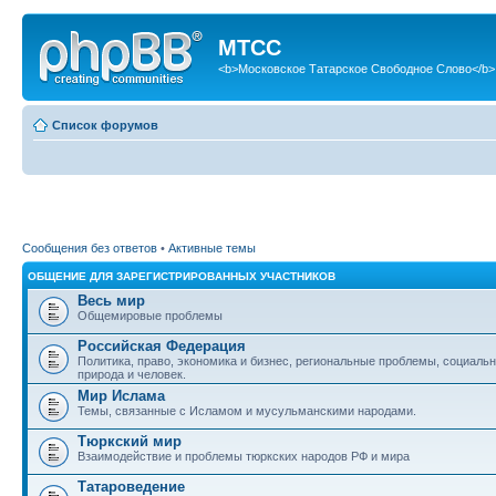
МТСС
<b>Московское Татарское Свободное Слово</b>
Список форумов
Сообщения без ответов
•
Активные темы
ОБЩЕНИЕ ДЛЯ ЗАРЕГИСТРИРОВАННЫХ УЧАСТНИКОВ
Весь мир
Общемировые проблемы
Российская Федерация
Политика, право, экономика и бизнес, региональные проблемы, социаль
природа и человек.
Мир Ислама
Темы, связанные с Исламом и мусульманскими народами.
Тюркский мир
Взаимодействие и проблемы тюркских народов РФ и мира
Татароведение