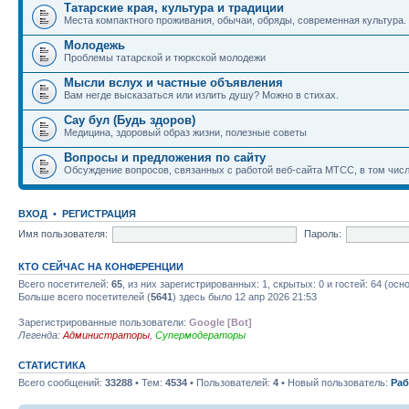
Татарские края, культура и традиции
Места компактного проживания, обычаи, обряды, современная культура.
Молодежь
Проблемы татарской и тюркской молодежи
Мысли вслух и частные объявления
Вам негде высказаться или излить душу? Можно в стихах.
Сау бул (Будь здоров)
Медицина, здоровый образ жизни, полезные советы
Вопросы и предложения по сайту
Обсуждение вопросов, связанных с работой веб-сайта МТСС, в том числ
ВХОД
•
РЕГИСТРАЦИЯ
Имя пользователя:
Пароль:
КТО СЕЙЧАС НА КОНФЕРЕНЦИИ
Всего посетителей:
65
, из них зарегистрированных: 1, скрытых: 0 и гостей: 64 (ос
Больше всего посетителей (
5641
) здесь было 12 апр 2026 21:53
Зарегистрированные пользователи:
Google [Bot]
Легенда:
Администраторы
,
Супермодераторы
СТАТИСТИКА
Всего сообщений:
33288
• Тем:
4534
• Пользователей:
4
• Новый пользователь:
Раб