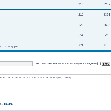
213
1242
211
3391
123
1523
23
28
89
819
е техподдержка.
|
Автоматически входить при каждом посещении
новано на активности пользователей за последние 5 минут)
би Нахман