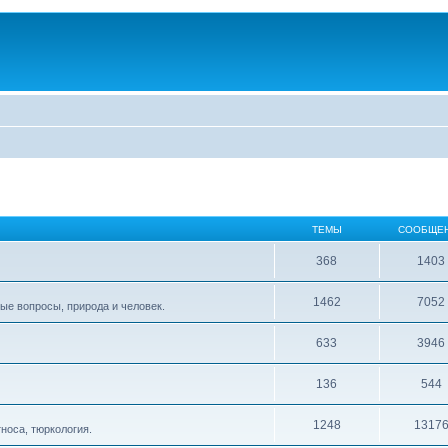
ТЕМЫ
СООБЩЕ
368
1403
1462
7052
ые вопросы, природа и человек.
633
3946
136
544
1248
1317
тноса, тюркология.