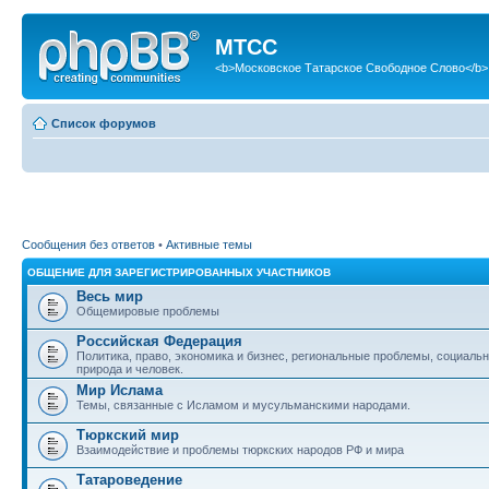
МТСС
<b>Московское Татарское Свободное Слово</b>
Список форумов
Сообщения без ответов
•
Активные темы
ОБЩЕНИЕ ДЛЯ ЗАРЕГИСТРИРОВАННЫХ УЧАСТНИКОВ
Весь мир
Общемировые проблемы
Российская Федерация
Политика, право, экономика и бизнес, региональные проблемы, социаль
природа и человек.
Мир Ислама
Темы, связанные с Исламом и мусульманскими народами.
Тюркский мир
Взаимодействие и проблемы тюркских народов РФ и мира
Татароведение