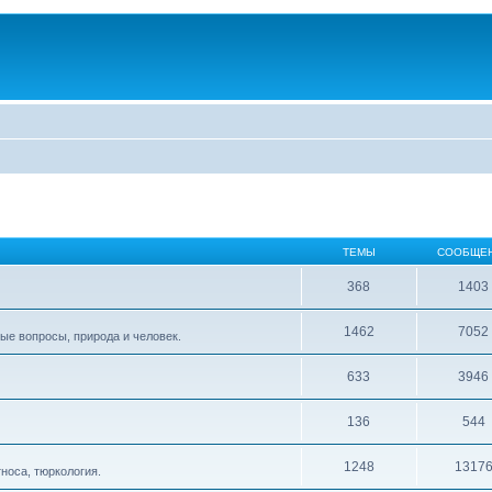
ТЕМЫ
СООБЩЕ
368
1403
1462
7052
ые вопросы, природа и человек.
633
3946
136
544
1248
1317
тноса, тюркология.