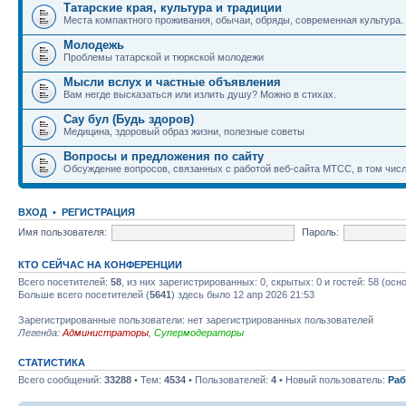
Татарские края, культура и традиции
Места компактного проживания, обычаи, обряды, современная культура.
Молодежь
Проблемы татарской и тюркской молодежи
Мысли вслух и частные объявления
Вам негде высказаться или излить душу? Можно в стихах.
Сау бул (Будь здоров)
Медицина, здоровый образ жизни, полезные советы
Вопросы и предложения по сайту
Обсуждение вопросов, связанных с работой веб-сайта МТСС, в том числ
ВХОД
•
РЕГИСТРАЦИЯ
Имя пользователя:
Пароль:
КТО СЕЙЧАС НА КОНФЕРЕНЦИИ
Всего посетителей:
58
, из них зарегистрированных: 0, скрытых: 0 и гостей: 58 (ос
Больше всего посетителей (
5641
) здесь было 12 апр 2026 21:53
Зарегистрированные пользователи: нет зарегистрированных пользователей
Легенда:
Администраторы
,
Супермодераторы
СТАТИСТИКА
Всего сообщений:
33288
• Тем:
4534
• Пользователей:
4
• Новый пользователь:
Раб