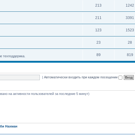
213
1242
211
3391
123
1523
23
28
89
819
е техподдержка.
|
Автоматически входить при каждом посещении
новано на активности пользователей за последние 5 минут)
би Нахман