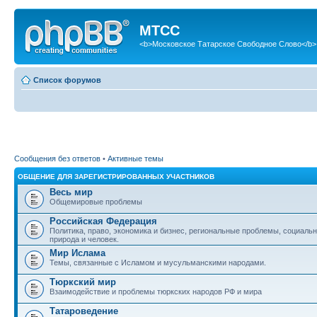
МТСС
<b>Московское Татарское Свободное Слово</b>
Список форумов
Сообщения без ответов
•
Активные темы
ОБЩЕНИЕ ДЛЯ ЗАРЕГИСТРИРОВАННЫХ УЧАСТНИКОВ
Весь мир
Общемировые проблемы
Российская Федерация
Политика, право, экономика и бизнес, региональные проблемы, социаль
природа и человек.
Мир Ислама
Темы, связанные с Исламом и мусульманскими народами.
Тюркский мир
Взаимодействие и проблемы тюркских народов РФ и мира
Татароведение