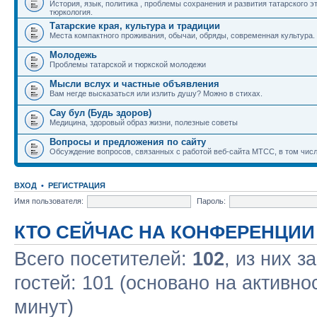
История, язык, политика , проблемы сохранения и развития татарского э
тюркология.
Татарские края, культура и традиции
Места компактного проживания, обычаи, обряды, современная культура.
Молодежь
Проблемы татарской и тюркской молодежи
Мысли вслух и частные объявления
Вам негде высказаться или излить душу? Можно в стихах.
Сау бул (Будь здоров)
Медицина, здоровый образ жизни, полезные советы
Вопросы и предложения по сайту
Обсуждение вопросов, связанных с работой веб-сайта МТСС, в том числ
ВХОД
•
РЕГИСТРАЦИЯ
Имя пользователя:
Пароль:
КТО СЕЙЧАС НА КОНФЕРЕНЦИИ
Всего посетителей:
102
, из них з
гостей: 101 (основано на активно
минут)