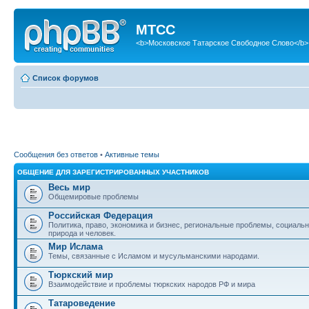
МТСС
<b>Московское Татарское Свободное Слово</b>
Список форумов
Сообщения без ответов
•
Активные темы
ОБЩЕНИЕ ДЛЯ ЗАРЕГИСТРИРОВАННЫХ УЧАСТНИКОВ
Весь мир
Общемировые проблемы
Российская Федерация
Политика, право, экономика и бизнес, региональные проблемы, социаль
природа и человек.
Мир Ислама
Темы, связанные с Исламом и мусульманскими народами.
Тюркский мир
Взаимодействие и проблемы тюркских народов РФ и мира
Татароведение