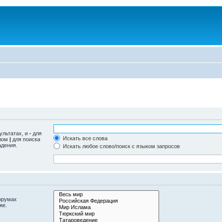
ультатах, и
-
для
Искать все слова
олом
|
для поиска
адения.
Искать любое слово/поиск с языком запросов
орумах
же.