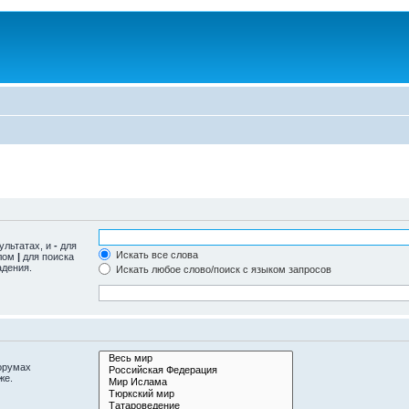
ультатах, и
-
для
Искать все слова
олом
|
для поиска
адения.
Искать любое слово/поиск с языком запросов
орумах
же.