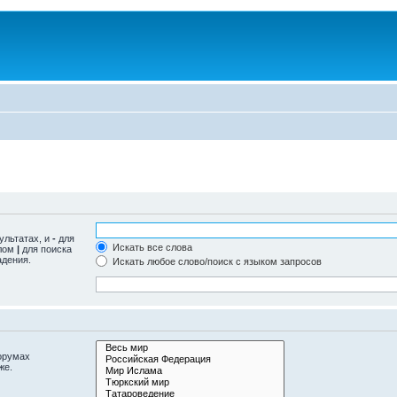
ультатах, и
-
для
Искать все слова
олом
|
для поиска
адения.
Искать любое слово/поиск с языком запросов
орумах
же.