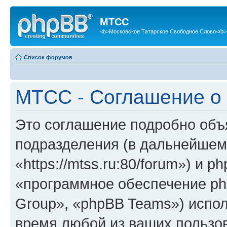
МТСС
<b>Московское Татарское Свободное Слово</b>
Список форумов
МТСС - Соглашение о
Это соглашение подробно объя
подразделения (в дальнейшем
«https://mtss.ru:80/forum») и 
«программное обеспечение ph
Group», «phpBB Teams») испо
время любой из ваших пользо