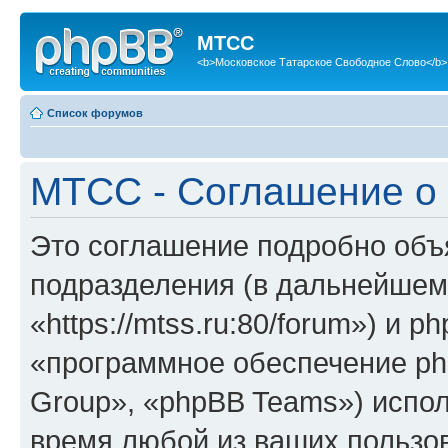
МТСС
<b>Московское Татарское Свободное Слово</b>
Список форумов
МТСС - Соглашение о
Это соглашение подробно объя
подразделения (в дальнейшем
«https://mtss.ru:80/forum») и 
«программное обеспечение ph
Group», «phpBB Teams») испо
время любой из ваших пользо