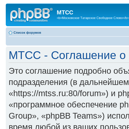
МТСС
<b>Московское Татарское Свободное Слово</b>
Список форумов
МТСС - Соглашение о
Это соглашение подробно объя
подразделения (в дальнейшем
«https://mtss.ru:80/forum») и 
«программное обеспечение ph
Group», «phpBB Teams») испо
время любой из ваших пользо