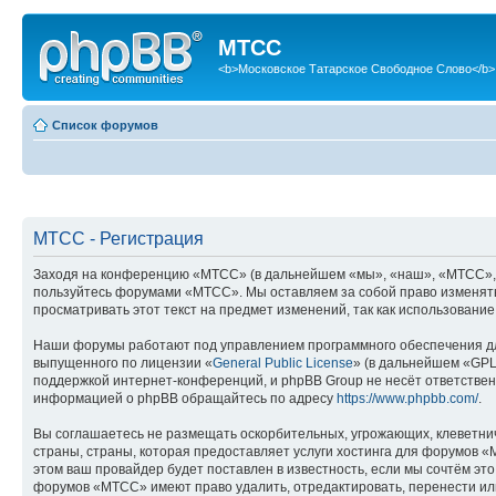
МТСС
<b>Московское Татарское Свободное Слово</b>
Список форумов
МТСС - Регистрация
Заходя на конференцию «МТСС» (в дальнейшем «мы», «наш», «МТСС», «htt
пользуйтесь форумами «МТСС». Мы оставляем за собой право изменять 
просматривать этот текст на предмет изменений, так как использован
Наши форумы работают под управлением программного обеспечения дл
выпущенного по лицензии «
General Public License
» (в дальнейшем «GPL
поддержкой интернет-конференций, и phpBB Group не несёт ответствен
информацией о phpBB обращайтесь по адресу
https://www.phpbb.com/
.
Вы соглашаетесь не размещать оскорбительных, угрожающих, клеветни
страны, страны, которая предоставляет услуги хостинга для форумов
этом ваш провайдер будет поставлен в известность, если мы сочтём эт
форумов «МТСС» имеют право удалить, отредактировать, перенести или