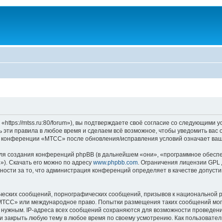
ps://mtss.ru:80/forum»), вы подтверждаете своё согласие со следующими ус
эти правила в любое время и сделаем всё возможное, чтобы уведомить вас 
ие конференции «МТСС» после обновления/исправления условий означает ваш
я создания конференций phpBB (в дальнейшем «они», «программное обеспе
»). Скачать его можно по адресу
www.phpbb.com
. Ограничения лицензии GPL 
ности за то, что администрация конференций определяет в качестве допусти
ческих сообщений, порнографических сообщений, призывов к национальной р
 «МТСС» или международное право. Попытки размещения таких сообщений мо
о нужным. IP-адреса всех сообщений сохраняются для возможности проведени
 закрыть любую тему в любое время по своему усмотрению. Как пользователь