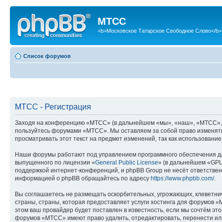
МТСС
<b>Московское Татарское Свободное Слово</b>
Список форумов
МТСС - Регистрация
Заходя на конференцию «МТСС» (в дальнейшем «мы», «наш», «МТСС», «htt
пользуйтесь форумами «МТСС». Мы оставляем за собой право изменять 
просматривать этот текст на предмет изменений, так как использован
Наши форумы работают под управлением программного обеспечения дл
выпущенного по лицензии «
General Public License
» (в дальнейшем «GPL
поддержкой интернет-конференций, и phpBB Group не несёт ответствен
информацией о phpBB обращайтесь по адресу
https://www.phpbb.com/
.
Вы соглашаетесь не размещать оскорбительных, угрожающих, клеветни
страны, страны, которая предоставляет услуги хостинга для форумов
этом ваш провайдер будет поставлен в известность, если мы сочтём эт
форумов «МТСС» имеют право удалить, отредактировать, перенести или