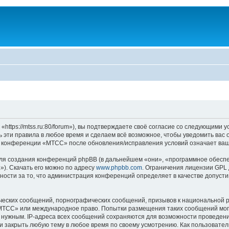
ps://mtss.ru:80/forum»), вы подтверждаете своё согласие со следующими ус
эти правила в любое время и сделаем всё возможное, чтобы уведомить вас 
ие конференции «МТСС» после обновления/исправления условий означает ваш
я создания конференций phpBB (в дальнейшем «они», «программное обеспе
»). Скачать его можно по адресу
www.phpbb.com
. Ограничения лицензии GPL 
ности за то, что администрация конференций определяет в качестве допусти
ческих сообщений, порнографических сообщений, призывов к национальной р
 «МТСС» или международное право. Попытки размещения таких сообщений мо
о нужным. IP-адреса всех сообщений сохраняются для возможности проведени
 закрыть любую тему в любое время по своему усмотрению. Как пользователь