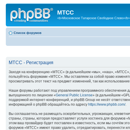
МТСС
<b>Московское Татарское Свободное Слово</b>
Список форумов
МТСС - Регистрация
Заходя на конференцию «МТСС» (в дальнейшем «мы», «наш», «МТСС», «htt
пользуйтесь форумами «МТСС». Мы оставляем за собой право изменять 
просматривать этот текст на предмет изменений, так как использован
Наши форумы работают под управлением программного обеспечения дл
выпущенного по лицензии «
General Public License
» (в дальнейшем «GPL
поддержкой интернет-конференций, и phpBB Group не несёт ответствен
информацией о phpBB обращайтесь по адресу
https://www.phpbb.com/
.
Вы соглашаетесь не размещать оскорбительных, угрожающих, клеветни
страны, страны, которая предоставляет услуги хостинга для форумов
этом ваш провайдер будет поставлен в известность, если мы сочтём эт
форумов «МТСС» имеют право удалить, отредактировать, перенести или