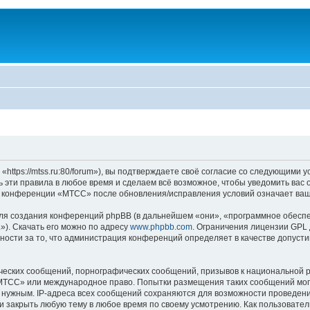
ps://mtss.ru:80/forum»), вы подтверждаете своё согласие со следующими ус
эти правила в любое время и сделаем всё возможное, чтобы уведомить вас 
ие конференции «МТСС» после обновления/исправления условий означает ваш
я создания конференций phpBB (в дальнейшем «они», «программное обеспе
»). Скачать его можно по адресу
www.phpbb.com
. Ограничения лицензии GPL 
ности за то, что администрация конференций определяет в качестве допусти
ческих сообщений, порнографических сообщений, призывов к национальной р
 «МТСС» или международное право. Попытки размещения таких сообщений мо
о нужным. IP-адреса всех сообщений сохраняются для возможности проведени
 закрыть любую тему в любое время по своему усмотрению. Как пользователь