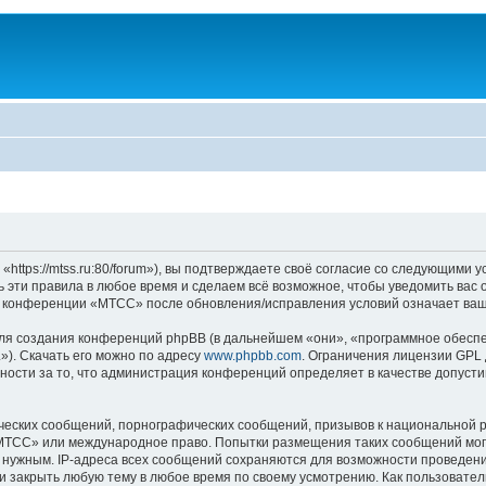
ps://mtss.ru:80/forum»), вы подтверждаете своё согласие со следующими ус
эти правила в любое время и сделаем всё возможное, чтобы уведомить вас 
ие конференции «МТСС» после обновления/исправления условий означает ваш
я создания конференций phpBB (в дальнейшем «они», «программное обеспе
»). Скачать его можно по адресу
www.phpbb.com
. Ограничения лицензии GPL 
ности за то, что администрация конференций определяет в качестве допусти
ческих сообщений, порнографических сообщений, призывов к национальной р
 «МТСС» или международное право. Попытки размещения таких сообщений мо
о нужным. IP-адреса всех сообщений сохраняются для возможности проведени
 закрыть любую тему в любое время по своему усмотрению. Как пользователь