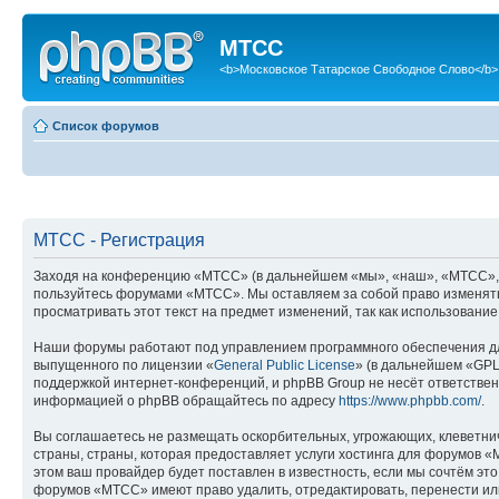
МТСС
<b>Московское Татарское Свободное Слово</b>
Список форумов
МТСС - Регистрация
Заходя на конференцию «МТСС» (в дальнейшем «мы», «наш», «МТСС», «htt
пользуйтесь форумами «МТСС». Мы оставляем за собой право изменять 
просматривать этот текст на предмет изменений, так как использован
Наши форумы работают под управлением программного обеспечения дл
выпущенного по лицензии «
General Public License
» (в дальнейшем «GPL
поддержкой интернет-конференций, и phpBB Group не несёт ответствен
информацией о phpBB обращайтесь по адресу
https://www.phpbb.com/
.
Вы соглашаетесь не размещать оскорбительных, угрожающих, клеветни
страны, страны, которая предоставляет услуги хостинга для форумов
этом ваш провайдер будет поставлен в известность, если мы сочтём эт
форумов «МТСС» имеют право удалить, отредактировать, перенести или