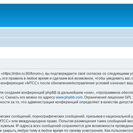
ps://mtss.ru:80/forum»), вы подтверждаете своё согласие со следующими ус
эти правила в любое время и сделаем всё возможное, чтобы уведомить вас 
ие конференции «МТСС» после обновления/исправления условий означает ваш
я создания конференций phpBB (в дальнейшем «они», «программное обеспе
»). Скачать его можно по адресу
www.phpbb.com
. Ограничения лицензии GPL 
ности за то, что администрация конференций определяет в качестве допусти
ческих сообщений, порнографических сообщений, призывов к национальной р
 «МТСС» или международное право. Попытки размещения таких сообщений мо
о нужным. IP-адреса всех сообщений сохраняются для возможности проведени
 закрыть любую тему в любое время по своему усмотрению. Как пользователь