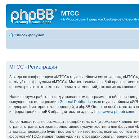
МТСС
<b>Московское Татарское Свободное Слово</b>
Список форумов
МТСС - Регистрация
Заходя на конференцию «МТСС» (в дальнейшем «мы», «наш», «МТСС», «htt
пользуйтесь форумами «МТСС». Мы оставляем за собой право изменять 
просматривать этот текст на предмет изменений, так как использован
Наши форумы работают под управлением программного обеспечения дл
выпущенного по лицензии «
General Public License
» (в дальнейшем «GPL
поддержкой интернет-конференций, и phpBB Group не несёт ответствен
информацией о phpBB обращайтесь по адресу
https://www.phpbb.com/
.
Вы соглашаетесь не размещать оскорбительных, угрожающих, клеветни
страны, страны, которая предоставляет услуги хостинга для форумов
этом ваш провайдер будет поставлен в известность, если мы сочтём эт
форумов «МТСС» имеют право удалить, отредактировать, перенести или