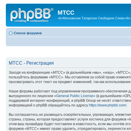
МТСС
<b>Московское Татарское Свободное Слово</b>
Список форумов
МТСС - Регистрация
Заходя на конференцию «МТСС» (в дальнейшем «мы», «наш», «МТСС», «htt
пользуйтесь форумами «МТСС». Мы оставляем за собой право изменять 
просматривать этот текст на предмет изменений, так как использован
Наши форумы работают под управлением программного обеспечения дл
выпущенного по лицензии «
General Public License
» (в дальнейшем «GPL
поддержкой интернет-конференций, и phpBB Group не несёт ответствен
информацией о phpBB обращайтесь по адресу
https://www.phpbb.com/
.
Вы соглашаетесь не размещать оскорбительных, угрожающих, клеветни
страны, страны, которая предоставляет услуги хостинга для форумов
этом ваш провайдер будет поставлен в известность, если мы сочтём эт
форумов «МТСС» имеют право удалить, отредактировать, перенести или