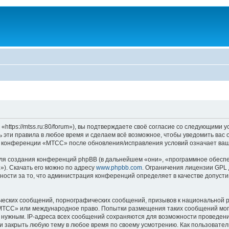
ps://mtss.ru:80/forum»), вы подтверждаете своё согласие со следующими ус
эти правила в любое время и сделаем всё возможное, чтобы уведомить вас 
ие конференции «МТСС» после обновления/исправления условий означает ваш
я создания конференций phpBB (в дальнейшем «они», «программное обеспе
»). Скачать его можно по адресу
www.phpbb.com
. Ограничения лицензии GPL 
ности за то, что администрация конференций определяет в качестве допусти
ческих сообщений, порнографических сообщений, призывов к национальной р
 «МТСС» или международное право. Попытки размещения таких сообщений мо
о нужным. IP-адреса всех сообщений сохраняются для возможности проведени
 закрыть любую тему в любое время по своему усмотрению. Как пользователь