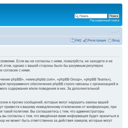
Расширенный поиск
FAQ
Регистрация
Вход
ловиями. Если вы не согласны с ними, пожалуйста, не заходите и не
об этом, однако с вашей стороны было бы разумным регулярно
е согласие с ними.
чение phpBB», «www.phpbb.com», «phpBB Group», «phpBB Teams»),
для программного обеспечения phpBB строго связаны с организацией и
мого содержания и/или поведения в них. За дополнительной
озни и прочих сообщений, которые могут нарушить законы вашей
гут привести к вашему немедленному отключению от конференции, при
я такой политики. Вы соглашаетесь с тем, что администраторы
 вы согласны с тем, что введённая вами информация будет храниться в
p не может быть ответственна за действия хакеров, которые могут