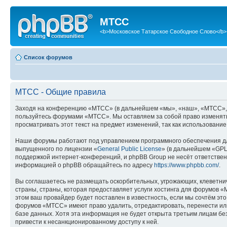
МТСС
<b>Московское Татарское Свободное Слово</b>
Список форумов
МТСС - Общие правила
Заходя на конференцию «МТСС» (в дальнейшем «мы», «наш», «МТСС», «htt
пользуйтесь форумами «МТСС». Мы оставляем за собой право изменять 
просматривать этот текст на предмет изменений, так как использован
Наши форумы работают под управлением программного обеспечения дл
выпущенного по лицензии «
General Public License
» (в дальнейшем «GPL
поддержкой интернет-конференций, и phpBB Group не несёт ответствен
информацией о phpBB обращайтесь по адресу
https://www.phpbb.com/
.
Вы соглашаетесь не размещать оскорбительных, угрожающих, клеветни
страны, страны, которая предоставляет услуги хостинга для форумов
этом ваш провайдер будет поставлен в известность, если мы сочтём эт
форумов «МТСС» имеют право удалить, отредактировать, перенести или
базе данных. Хотя эта информация не будет открыта третьим лицам бе
привести к несанкционированному доступу к ней.