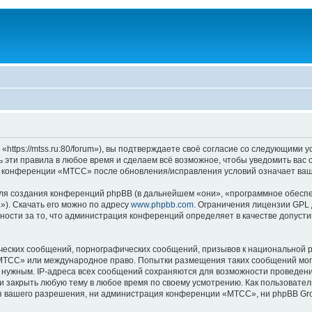
ps://mtss.ru:80/forum»), вы подтверждаете своё согласие со следующими ус
эти правила в любое время и сделаем всё возможное, чтобы уведомить вас 
ие конференции «МТСС» после обновления/исправления условий означает ваш
я создания конференций phpBB (в дальнейшем «они», «программное обеспе
»). Скачать его можно по адресу
www.phpbb.com
. Ограничения лицензии GPL 
ности за то, что администрация конференций определяет в качестве допусти
ческих сообщений, порнографических сообщений, призывов к национальной р
 «МТСС» или международное право. Попытки размещения таких сообщений мо
о нужным. IP-адреса всех сообщений сохраняются для возможности проведени
 закрыть любую тему в любое время по своему усмотрению. Как пользователь
з вашего разрешения, ни администрация конференции «МТСС», ни phpBB Grou