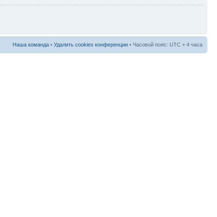
Наша команда
•
Удалить cookies конференции
• Часовой пояс: UTC + 4 часа