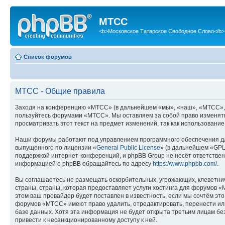
МТСС
<b>Московское Татарское Свободное Слово</b>
Список форумов
МТСС - Общие правила
Заходя на конференцию «МТСС» (в дальнейшем «мы», «наш», «МТСС», «htt
пользуйтесь форумами «МТСС». Мы оставляем за собой право изменять 
просматривать этот текст на предмет изменений, так как использован
Наши форумы работают под управлением программного обеспечения дл
выпущенного по лицензии «
General Public License
» (в дальнейшем «GPL
поддержкой интернет-конференций, и phpBB Group не несёт ответствен
информацией о phpBB обращайтесь по адресу
https://www.phpbb.com/
.
Вы соглашаетесь не размещать оскорбительных, угрожающих, клеветни
страны, страны, которая предоставляет услуги хостинга для форумов
этом ваш провайдер будет поставлен в известность, если мы сочтём эт
форумов «МТСС» имеют право удалить, отредактировать, перенести или
базе данных. Хотя эта информация не будет открыта третьим лицам бе
привести к несанкционированному доступу к ней.