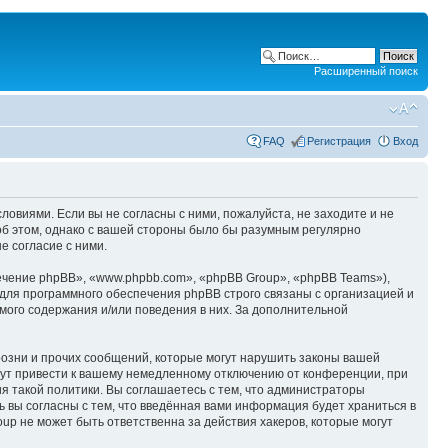
Расширенный поиск
FAQ
Регистрация
Вход
ловиями. Если вы не согласны с ними, пожалуйста, не заходите и не
об этом, однако с вашей стороны было бы разумным регулярно
е согласие с ними.
чение phpBB», «www.phpbb.com», «phpBB Group», «phpBB Teams»),
для программного обеспечения phpBB строго связаны с организацией и
мого содержания и/или поведения в них. За дополнительной
озни и прочих сообщений, которые могут нарушить законы вашей
гут привести к вашему немедленному отключению от конференции, при
я такой политики. Вы соглашаетесь с тем, что администраторы
 вы согласны с тем, что введённая вами информация будет храниться в
p не может быть ответственна за действия хакеров, которые могут