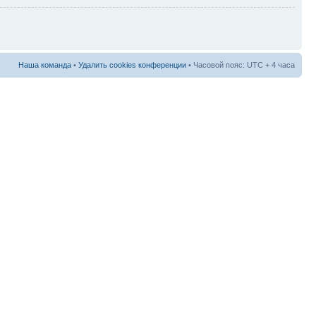
Наша команда
•
Удалить cookies конференции
• Часовой пояс: UTC + 4 часа