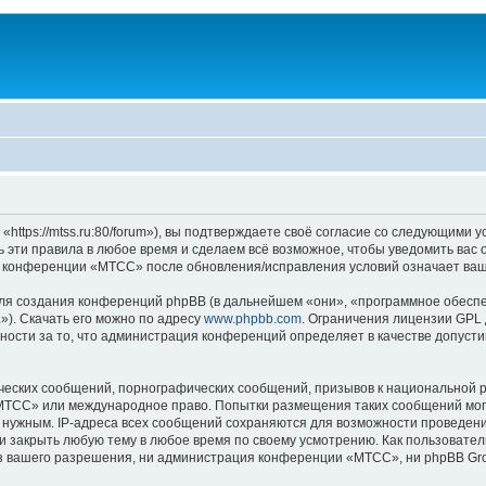
ps://mtss.ru:80/forum»), вы подтверждаете своё согласие со следующими ус
эти правила в любое время и сделаем всё возможное, чтобы уведомить вас 
ие конференции «МТСС» после обновления/исправления условий означает ваш
я создания конференций phpBB (в дальнейшем «они», «программное обеспе
»). Скачать его можно по адресу
www.phpbb.com
. Ограничения лицензии GPL 
ности за то, что администрация конференций определяет в качестве допусти
ческих сообщений, порнографических сообщений, призывов к национальной р
 «МТСС» или международное право. Попытки размещения таких сообщений мо
о нужным. IP-адреса всех сообщений сохраняются для возможности проведени
 закрыть любую тему в любое время по своему усмотрению. Как пользователь
з вашего разрешения, ни администрация конференции «МТСС», ни phpBB Grou