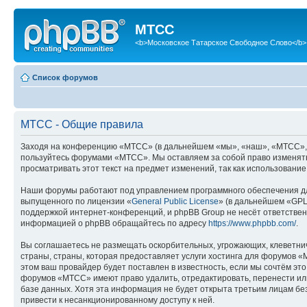
МТСС
<b>Московское Татарское Свободное Слово</b>
Список форумов
МТСС - Общие правила
Заходя на конференцию «МТСС» (в дальнейшем «мы», «наш», «МТСС», «htt
пользуйтесь форумами «МТСС». Мы оставляем за собой право изменять 
просматривать этот текст на предмет изменений, так как использован
Наши форумы работают под управлением программного обеспечения дл
выпущенного по лицензии «
General Public License
» (в дальнейшем «GPL
поддержкой интернет-конференций, и phpBB Group не несёт ответствен
информацией о phpBB обращайтесь по адресу
https://www.phpbb.com/
.
Вы соглашаетесь не размещать оскорбительных, угрожающих, клеветни
страны, страны, которая предоставляет услуги хостинга для форумов
этом ваш провайдер будет поставлен в известность, если мы сочтём эт
форумов «МТСС» имеют право удалить, отредактировать, перенести или
базе данных. Хотя эта информация не будет открыта третьим лицам бе
привести к несанкционированному доступу к ней.