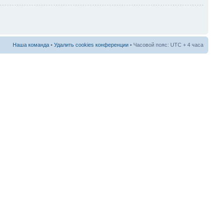
Наша команда
•
Удалить cookies конференции
• Часовой пояс: UTC + 4 часа