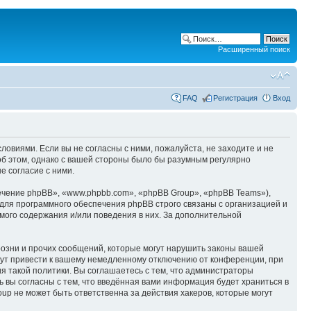
Расширенный поиск
FAQ
Регистрация
Вход
ловиями. Если вы не согласны с ними, пожалуйста, не заходите и не
об этом, однако с вашей стороны было бы разумным регулярно
е согласие с ними.
чение phpBB», «www.phpbb.com», «phpBB Group», «phpBB Teams»),
для программного обеспечения phpBB строго связаны с организацией и
мого содержания и/или поведения в них. За дополнительной
озни и прочих сообщений, которые могут нарушить законы вашей
гут привести к вашему немедленному отключению от конференции, при
я такой политики. Вы соглашаетесь с тем, что администраторы
 вы согласны с тем, что введённая вами информация будет храниться в
p не может быть ответственна за действия хакеров, которые могут