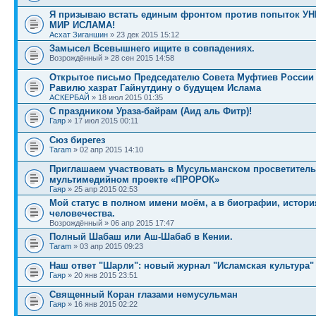
Я призываю встать единым фронтом против попыток 
МИР ИСЛАМА!
Асхат Зиганшин
» 23 дек 2015 15:12
Замысел Всевышнего ищите в совпадениях.
Возрождённый » 28 сен 2015 14:58
Открытое письмо Председателю Совета Муфтиев России
Равилю хазрат Гайнутдину о будущем Ислама
АСКЕРБАЙ
» 18 июл 2015 01:35
С праздником Ураза-байрам (Аид аль Фитр)!
Гаяр
» 17 июл 2015 00:11
Сюз бирегез
Taram
» 02 апр 2015 14:10
Приглашаем участвовать в Мусульманском просветител
мультимедийном проекте «ПРОРОК»
Гаяр
» 25 апр 2015 02:53
Мой статус в полном имени моём, а в биографии, истори
человечества.
Возрождённый » 06 апр 2015 17:47
Полный Шабаш или Аш-Шабаб в Кении.
Taram
» 03 апр 2015 09:23
Наш ответ "Шарли": новый журнал "Исламская культура"
Гаяр
» 20 янв 2015 23:51
Священный Коран глазами немусульман
Гаяр
» 16 янв 2015 02:22