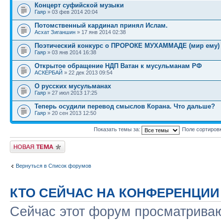
Концерт суфийской музыки
Гаяр
» 03 фев 2014 20:04
Потомственный кардинал принял Ислам.
Асхат Зиганшин
» 17 янв 2014 02:38
Поэтический конкурс о ПРОРОКЕ МУХАММАДЕ (мир ему)
Гаяр
» 03 янв 2014 16:38
Открытое обращение НДП Ватан к мусульманам РФ
АСКЕРБАЙ
» 22 дек 2013 09:54
О русских мусульманах
Гаяр
» 27 июл 2013 17:25
Теперь осудили перевод смыслов Корана. Что дальше?
Гаяр
» 20 сен 2013 12:50
Показать темы за:
Поле сортиров
Новая тема
Вернуться в Список форумов
КТО СЕЙЧАС НА КОНФЕРЕНЦИИ
Сейчас этот форум просматриваю