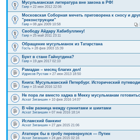
Мусульманская литература вне закона в РФ!
Гаяр
» 22 июн 2012 22:06
Московская Соборная мечеть приговорена к сносу и друг
"реконструкции"
Гаяр
» 08 дек 2009 10:58
Свободу Айдару Хабибуллину!
Гаяр
» 25 май 2011 23:11
Обращение мусульманок из Татарстана
Гость
» 28 фев 2003 15:39
Бунт в стане Гайнутдина?
Гаяр
» 19 дек 2017 02:10
Рамадан – месяц благих дел!
Идрисов Рустам
» 27 июн 2013 18:50
Книга: Мусульманский Петербург. Исторический путеводи
Гаяр
» 15 май 2016 12:53
Не пора ли вместо хаджа в Мекку мусульманам готовить
Асхат Зиганшин
» 10 фев 2016 14:07
В чём разница между суннитами и шиитами
Асхат Зиганшин
» 07 янв 2016 18:14
Исламский банкинг
Асхат Зиганшин
» 27 дек 2015 21:06
Ататюрк бы в гробу перевернулся — Путин
Асхат Зиганшин
» 24 дек 2015 02:16