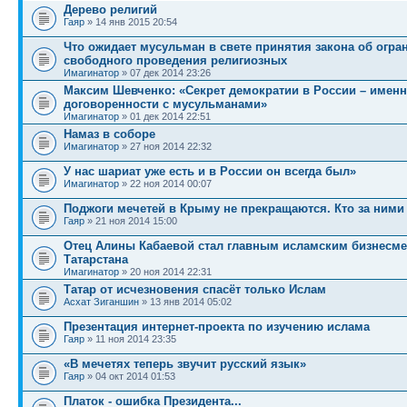
Дерево религий
Гаяр
» 14 янв 2015 20:54
Что ожидает мусульман в свете принятия закона об огра
свободного проведения религиозных
Имагинатор
» 07 дек 2014 23:26
Максим Шевченко: «Секрет демократии в России – именн
договоренности с мусульманами»
Имагинатор
» 01 дек 2014 22:51
Намаз в соборе
Имагинатор
» 27 ноя 2014 22:32
У нас шариат уже есть и в России он всегда был»
Имагинатор
» 22 ноя 2014 00:07
Поджоги мечетей в Крыму не прекращаются. Кто за ними
Гаяр
» 21 ноя 2014 15:00
Отец Алины Кабаевой стал главным исламским бизнесм
Татарстана
Имагинатор
» 20 ноя 2014 22:31
Татар от исчезновения спасёт только Ислам
Асхат Зиганшин
» 13 янв 2014 05:02
Презентация интернет-проекта по изучению ислама
Гаяр
» 11 ноя 2014 23:35
«В мечетях теперь звучит русский язык»
Гаяр
» 04 окт 2014 01:53
Платок - ошибка Президента...