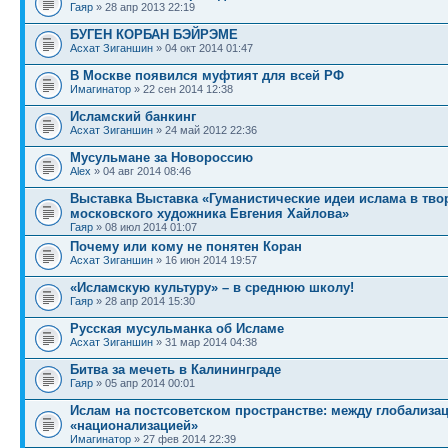
Гаяр
» 28 апр 2013 22:19
БУГЕН КОРБАН БЭЙРЭМЕ
Асхат Зиганшин
» 04 окт 2014 01:47
В Москве появился муфтият для всей РФ
Имагинатор
» 22 сен 2014 12:38
Исламский банкинг
Асхат Зиганшин
» 24 май 2012 22:36
Мусульмане за Новороссию
Alex
» 04 авг 2014 08:46
Выставка Выставка «Гуманистические идеи ислама в тво
московского художника Евгения Хайлова»
Гаяр
» 08 июл 2014 01:07
Почему или кому не понятен Коран
Асхат Зиганшин
» 16 июн 2014 19:57
«Исламскую культуру» – в среднюю школу!
Гаяр
» 28 апр 2014 15:30
Русская мусульманка об Исламе
Асхат Зиганшин
» 31 мар 2014 04:38
Битва за мечеть в Калининграде
Гаяр
» 05 апр 2014 00:01
Ислам на постсоветском пространстве: между глобализа
«национализацией»
Имагинатор
» 27 фев 2014 22:39